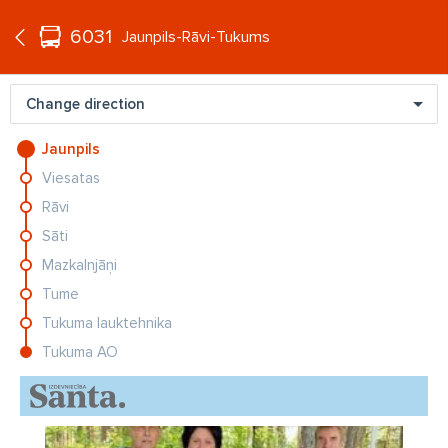
°C
+20
6031
EN
Jaunpils-Rāvi-Tukums
Change direction
Jaunpils
Viesatas
Māte pamana, ka bērns nemaina
Rāvi
sejas izteiksmi: ārstu atklājums
satriec
Sāti
Mazkalnjāņi
Dažiem dzīve ir sagatavojusi
Tume
pārsteigumus - horoskops visām
Tukuma lauktehnika
zodiaka zīmēm no 10. līdz 16.
augustam
Tukuma AO