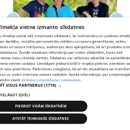
 tīmekļa vietne izmanto sīkdatnes
ZIŅAS
VIE
 tīmekļa vietnē tiek izmantotas sīkdatnes, lai nodrošinātu un uzlabotu tīmek
nes darbību., nosūtītu personalizētu reklāmu un satura ģenerēšanai, veiktu
 un
Jauns pavērsiens grupā Duets Sandra. Par solisti
Ko 
āmas un satura mērījumus, auditorijas datu apkopošanu, kā arī produktu izst
tagad kļuvu...
Bērz
zlabošanu. Zemāk sniedzam informāciju par visām sīkdatnēm, kuras tiek
ntotas mūsu tīmekļa vietnēs. Sīkdatnes var atšķirties atkarībā no apmeklētā
rneta vietnes sadaļas. Lietotājam jebkurā brīdī ir iespēja piekrist, atteikties va
īt savu piekrišanu. Piekrišanas sniegšana, kā arī tās atsaukšana vai mainīša
ecas uz visām interneta vietnes sadaļām. Vairāk informācijas par izmantotaj
atnēm skatīt
sīkdatņu izmantošanas noteikumos.
ĪT VISUS PARTNERUS
(1718) →
PIELĀGOT IZVĒLI
PIEKRIST VISĀM SĪKDATNĒM
ATSTĀT TEHNISKĀS SĪKDATNES
Stops
Times
Map