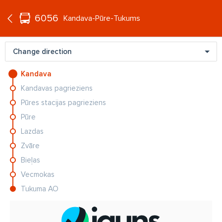
°C
+20
6056
EN
Kandava-Pūre-Tukums
Change direction
Kandava
Kandavas pagrieziens
Par skaļu! Biķernieku trases
Pūres stacijas pagrieziens
troksnis nonāk līdz Senātam - lūk,
ko drīkst darīt ikviens iedzīvotājs
Pūre
Lazdas
Slavenas dāmas, kuras patiesībā ir
Zvāre
daudz īsākas, nekā šķiet
Bieļas
Vecmokas
Tukuma AO