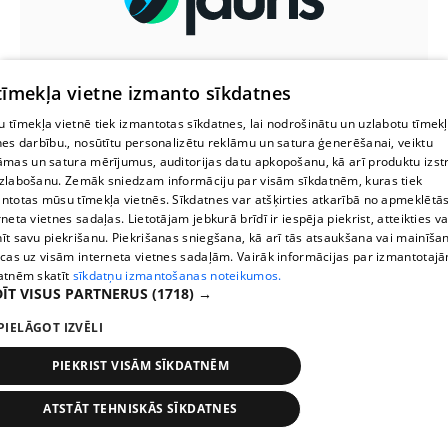
Norvēģijā daudzbērnu māte
 tīmekļa vietne izmanto sīkdatnes
nonāk aiz restēm jaundzimušā
dēla vārda dēļ
 tīmekļa vietnē tiek izmantotas sīkdatnes, lai nodrošinātu un uzlabotu tīmek
nes darbību., nosūtītu personalizētu reklāmu un satura ģenerēšanai, veiktu
āmas un satura mērījumus, auditorijas datu apkopošanu, kā arī produktu izst
Mirušā miljonāra Valērija Maligina
zlabošanu. Zemāk sniedzam informāciju par visām sīkdatnēm, kuras tiek
jaunāko meitu tiesā par
ntotas mūsu tīmekļa vietnēs. Sīkdatnes var atšķirties atkarībā no apmeklētā
kontrabandu
rneta vietnes sadaļas. Lietotājam jebkurā brīdī ir iespēja piekrist, atteikties va
īt savu piekrišanu. Piekrišanas sniegšana, kā arī tās atsaukšana vai mainīša
ecas uz visām interneta vietnes sadaļām. Vairāk informācijas par izmantotaj
atnēm skatīt
sīkdatņu izmantošanas noteikumos.
ĪT VISUS PARTNERUS
(1718) →
PIELĀGOT IZVĒLI
PIEKRIST VISĀM SĪKDATNĒM
ATSTĀT TEHNISKĀS SĪKDATNES
Stops
Times
Map