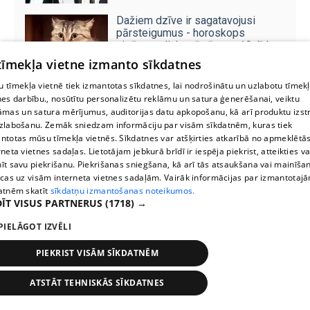
Dažiem dzīve ir sagatavojusi
pārsteigumus - horoskops
visām zodiaka zīmēm no 10. līdz
16. augustam
 tīmekļa vietne izmanto sīkdatnes
SPĀNIJAS KAILGLIEMEZIS
 tīmekļa vietnē tiek izmantotas sīkdatnes, lai nodrošinātu un uzlabotu tīmek
listi tagad
nes darbību., nosūtītu personalizētu reklāmu un satura ģenerēšanai, veiktu
Kur beidzas tautas gudrība un sākas bioloģija? Septiņi
āmas un satura mērījumus, auditorijas datu apkopošanu, kā arī produktu izst
mīti,...
zlabošanu. Zemāk sniedzam informāciju par visām sīkdatnēm, kuras tiek
ntotas mūsu tīmekļa vietnēs. Sīkdatnes var atšķirties atkarībā no apmeklētā
rneta vietnes sadaļas. Lietotājam jebkurā brīdī ir iespēja piekrist, atteikties va
īt savu piekrišanu. Piekrišanas sniegšana, kā arī tās atsaukšana vai mainīša
ecas uz visām interneta vietnes sadaļām. Vairāk informācijas par izmantotaj
atnēm skatīt
sīkdatņu izmantošanas noteikumos.
ĪT VISUS PARTNERUS
(1718) →
PIELĀGOT IZVĒLI
PIEKRIST VISĀM SĪKDATNĒM
ATSTĀT TEHNISKĀS SĪKDATNES
Stops
Times
Map