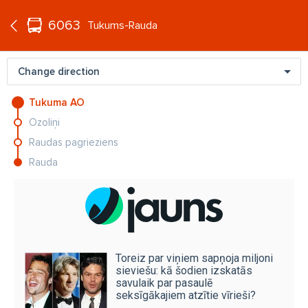
°C
+13
6063
EN
Tukums-Rauda
Change direction
Tukuma AO
Ozoliņi
Raudas pagrieziens
Rauda
Toreiz par viņiem sapņoja miljoni
sieviešu: kā šodien izskatās
savulaik par pasaulē
seksīgākajiem atzītie vīrieši?