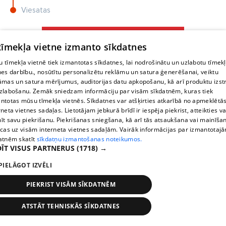
Viesatas
 tīmekļa vietne izmanto sīkdatnes
 tīmekļa vietnē tiek izmantotas sīkdatnes, lai nodrošinātu un uzlabotu tīmek
nes darbību., nosūtītu personalizētu reklāmu un satura ģenerēšanai, veiktu
āmas un satura mērījumus, auditorijas datu apkopošanu, kā arī produktu izst
zlabošanu. Zemāk sniedzam informāciju par visām sīkdatnēm, kuras tiek
ntotas mūsu tīmekļa vietnēs. Sīkdatnes var atšķirties atkarībā no apmeklētā
rneta vietnes sadaļas. Lietotājam jebkurā brīdī ir iespēja piekrist, atteikties va
īt savu piekrišanu. Piekrišanas sniegšana, kā arī tās atsaukšana vai mainīša
ecas uz visām interneta vietnes sadaļām. Vairāk informācijas par izmantotaj
atnēm skatīt
sīkdatņu izmantošanas noteikumos.
ĪT VISUS PARTNERUS
(1718) →
PIELĀGOT IZVĒLI
PIEKRIST VISĀM SĪKDATNĒM
ATSTĀT TEHNISKĀS SĪKDATNES
Stops
Times
Map