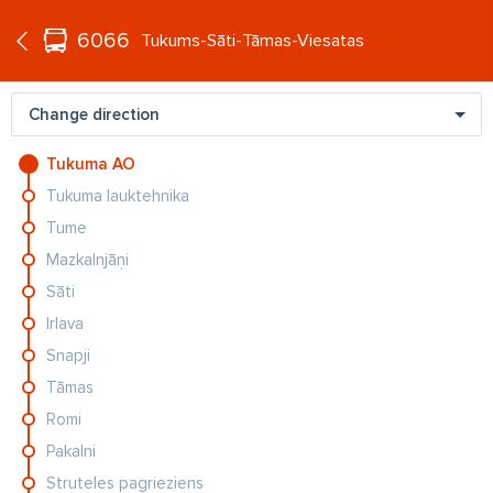
°C
+20
6066
EN
Tukums-Sāti-Tāmas-Viesatas
Change direction
Tukuma AO
Tukuma lauktehnika
Tume
Mazkalnjāņi
Sāti
CIEMOS
VI
ad
FOTO: Vieta romantikai un ballītēm. Kā Andrejeva un
Ko
Irlava
Aišpurs...
Bē
Snapji
Tāmas
Romi
Pakalni
Struteles pagrieziens