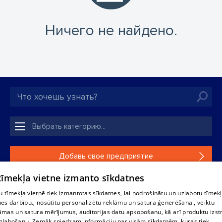
Ничего не найдено.
Добавь свое предприятие
 tīmekļa vietne izmanto sīkdatnes
Если твоего предприятия нет в нашей базе данных,
заполни простую форму .
 tīmekļa vietnē tiek izmantotas sīkdatnes, lai nodrošinātu un uzlabotu tīmek
nes darbību., nosūtītu personalizētu reklāmu un satura ģenerēšanai, veiktu
āmas un satura mērījumus, auditorijas datu apkopošanu, kā arī produktu izst
Полное или частичное распространение или копирование
zlabošanu. Zemāk sniedzam informāciju par visām sīkdatnēm, kuras tiek