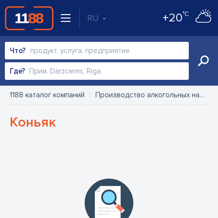
°C
+20
RU
Что?
Где?
1188 каталог компаний
Производство алкогольных напитков, пива
Kоньяк