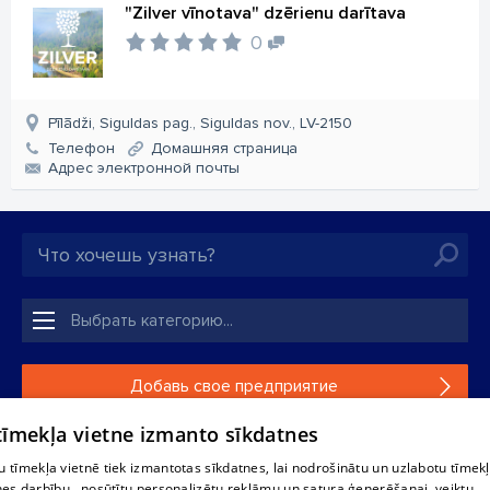
"Zilver vīnotava" dzērienu darītava
0
Pīlādži, Siguldas pag., Siguldas nov., LV-2150
Телефон
Домашняя страница
Aдрес электронной почты
Добавь свое предприятие
 tīmekļa vietne izmanto sīkdatnes
Если твоего предприятия нет в нашей базе данных,
заполни простую форму .
 tīmekļa vietnē tiek izmantotas sīkdatnes, lai nodrošinātu un uzlabotu tīmek
nes darbību., nosūtītu personalizētu reklāmu un satura ģenerēšanai, veiktu