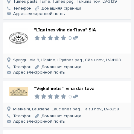
Tumes pasts, Tume, Tumes pag., Tukuma nov., LV-3139
Телефон
Домашняя страница
Aдрес электронной почты
"Līgatnes vīna darītava" SIA
0
Spriņgu iela 3, Līgatne, Līgatnes pag., Cēsu nov., LV-4108
Телефон
Домашняя страница
Aдрес электронной почты
"Vējkalnietis", vīna darītava
0
Mierkalni, Lauciene, Laucienes pag., Talsu nov., LV-3258
Телефон
Домашняя страница
Aдрес электронной почты