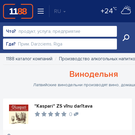
°C
+24
RU
Что?
Где?
1188 каталог компаний
Производство алкогольных напитко
Винодельня
Латвийские винодельни производят вино, домаш
"Kaspari" ZS vīnu darītava
0