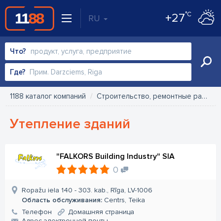
°C
+27
RU
Что?
Где?
1188 каталог компаний
Строительство, ремонтные работы
Утепление зданий
"FALKORS Building Industry" SIA
0
Ropažu iela 140 - 303. kab., Rīga, LV-1006
Область обслуживания:
Centrs, Teika
Телефон
Домашняя страница
Aдрес электронной почты