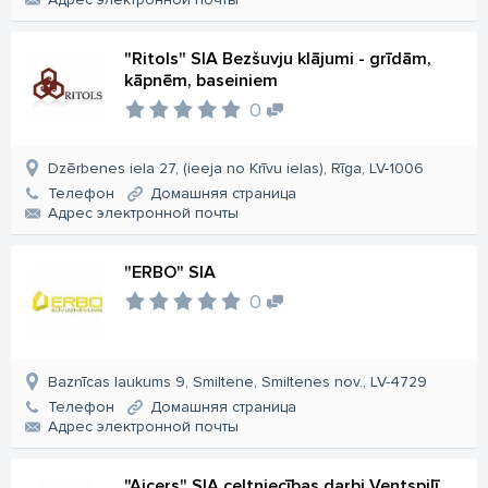
"Ritols" SIA Bezšuvju klājumi - grīdām,
kāpnēm, baseiniem
0
Dzērbenes iela 27, (ieeja no Krīvu ielas), Rīga, LV-1006
Телефон
Домашняя страница
Aдрес электронной почты
"ERBO" SIA
0
Baznīcas laukums 9, Smiltene, Smiltenes nov., LV-4729
Телефон
Домашняя страница
Aдрес электронной почты
"Aicers" SIA celtniecības darbi Ventspilī,