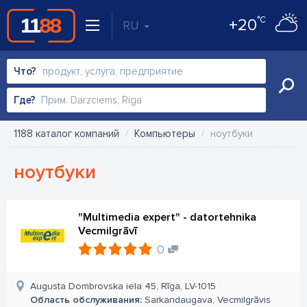
°C
+20
RU
Что?
Где?
1188 каталог компаний
Компьютеры
ноутбуки
ноутбуки
"Multimedia expert" - datortehnika
Vecmilgrāvī
0
Augusta Dombrovska iela 45, Rīga, LV-1015
Область обслуживания:
Sarkandaugava, Vecmilgrāvis