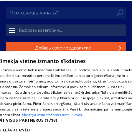
Добавь свое предприятие
 tīmekļa vietne izmanto sīkdatnes
Если твоего предприятия нет в нашей базе данных,
заполни простую форму .
 tīmekļa vietnē tiek izmantotas sīkdatnes, lai nodrošinātu un uzlabotu tīmek
nes darbību., nosūtītu personalizētu reklāmu un satura ģenerēšanai, veiktu
āmas un satura mērījumus, auditorijas datu apkopošanu, kā arī produktu izst
Полное или частичное распространение или копирование
zlabošanu. Zemāk sniedzam informāciju par visām sīkdatnēm, kuras tiek
информации из баз данных 1188 в любой форме строго
ntotas mūsu tīmekļa vietnēs. Sīkdatnes var atšķirties atkarībā no apmeklētā
запрещено. Также запрещается автоматическое
rneta vietnes sadaļas. Lietotājam jebkurā brīdī ir iespēja piekrist, atteikties va
скачивание информации. Перепубликация любого
īt savu piekrišanu. Piekrišanas sniegšana, kā arī tās atsaukšana vai mainīša
материала, опубликованного на сайте 1188 , возможна
ecas uz visām interneta vietnes sadaļām. Vairāk informācijas par izmantotaj
только с согласия редакции сайта 1188.
atnēm skatīt
sīkdatņu izmantošanas noteikumos.
ĪT VISUS PARTNERUS
(1718) →
PIELĀGOT IZVĒLI
Служба помощи портала: э-почта -
info@1188.lv