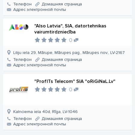
Телефон
Домашняя страница
Aдрес электронной почты
"Also Latvia", SIA, datortehnikas
vairumtirdzniecība
0
Liliju iela 29, Mārupe, Mārupes pag., Mārupes nov., LV-2167
Телефон
Домашняя страница
Aдрес электронной почты
"ProfITs Telecom" SIA "oRiGiNaL.Lv"
0
Kalnciema iela 40d, Rīga, LV-1046
Телефон
Домашняя страница
Aдрес электронной почты