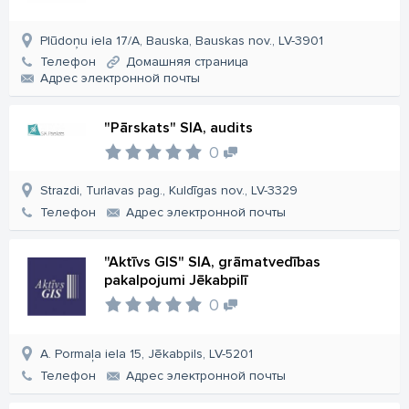
Plūdoņu iela 17/A, Bauska, Bauskas nov., LV-3901
Телефон
Домашняя страница
Aдрес электронной почты
"Pārskats" SIA, audits
0
Strazdi, Turlavas pag., Kuldīgas nov., LV-3329
Телефон
Aдрес электронной почты
"Aktīvs GIS" SIA, grāmatvedības
pakalpojumi Jēkabpilī
0
A. Pormaļa iela 15, Jēkabpils, LV-5201
Телефон
Aдрес электронной почты