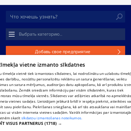
Добавь свое предприятие
 tīmekļa vietne izmanto sīkdatnes
Если твоего предприятия нет в нашей базе данных,
заполни простую форму .
 tīmekļa vietnē tiek izmantotas sīkdatnes, lai nodrošinātu un uzlabotu tīmek
nes darbību., nosūtītu personalizētu reklāmu un satura ģenerēšanai, veiktu
āmas un satura mērījumus, auditorijas datu apkopošanu, kā arī produktu izst
Полное или частичное распространение или копирование
zlabošanu. Zemāk sniedzam informāciju par visām sīkdatnēm, kuras tiek
информации из баз данных 1188 в любой форме строго
ntotas mūsu tīmekļa vietnēs. Sīkdatnes var atšķirties atkarībā no apmeklētā
запрещено. Также запрещается автоматическое
rneta vietnes sadaļas. Lietotājam jebkurā brīdī ir iespēja piekrist, atteikties va
скачивание информации. Перепубликация любого
īt savu piekrišanu. Piekrišanas sniegšana, kā arī tās atsaukšana vai mainīša
материала, опубликованного на сайте 1188 , возможна
ecas uz visām interneta vietnes sadaļām. Vairāk informācijas par izmantotaj
только с согласия редакции сайта 1188.
atnēm skatīt
sīkdatņu izmantošanas noteikumos.
ĪT VISUS PARTNERUS
(1718) →