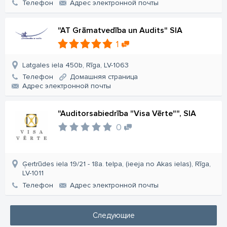
Телефон
Aдрес электронной почты
"AT Grāmatvedība un Audits" SIA
1
Latgales iela 450b, Rīga, LV-1063
Телефон
Домашняя страница
Aдрес электронной почты
"Auditorsabiedrība "Visa Vērte"", SIA
0
Ģertrūdes iela 19/21 - 18a. telpa, (ieeja no Akas ielas), Rīga,
LV-1011
Телефон
Aдрес электронной почты
Следующие