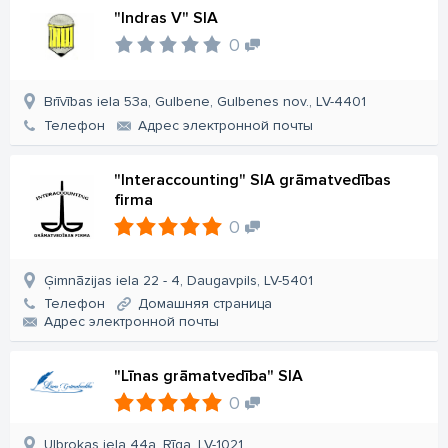
"Indras V" SIA
0
Brīvības iela 53a, Gulbene, Gulbenes nov., LV-4401
Телефон
Aдрес электронной почты
"Interaccounting" SIA grāmatvedības
firma
0
Ģimnāzijas iela 22 - 4, Daugavpils, LV-5401
Телефон
Домашняя страница
Aдрес электронной почты
"Līnas grāmatvedība" SIA
0
Ulbrokas iela 44a, Rīga, LV-1021