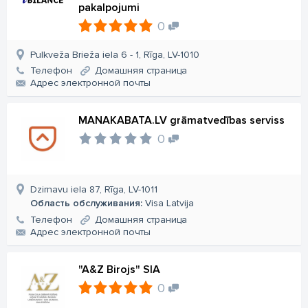
pakalpojumi
0
Pulkveža Brieža iela 6 - 1, Rīga, LV-1010
Телефон
Домашняя страница
Aдрес электронной почты
MANAKABATA.LV grāmatvedības serviss
0
Dzirnavu iela 87, Rīga, LV-1011
Область обслуживания:
Visa Latvija
Телефон
Домашняя страница
Aдрес электронной почты
"A&Z Birojs" SIA
0