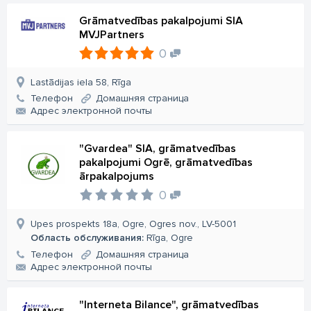
Grāmatvedības pakalpojumi SIA
MVJPartners
0
Lastādijas iela 58, Rīga
Телефон
Домашняя страница
Aдрес электронной почты
"Gvardea" SIA, grāmatvedības
pakalpojumi Ogrē, grāmatvedības
ārpakalpojums
0
Upes prospekts 18a, Ogre, Ogres nov., LV-5001
Область обслуживания:
Rīga, Ogre
Телефон
Домашняя страница
Aдрес электронной почты
"Interneta Bilance", grāmatvedības