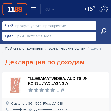
°C
+16
RU
Что?
Где?
1188 каталог компаний
Бухгалтерские услуги
Декларация по доходам
Декларация по доходам
"I.L.GRĀMATVEDĪBA, AUDITS UN
KONSULTĀCIJAS", SIA
0
Krasta iela 86 - 507, Rīga, LV-1019
Телефон
Домашняя страница