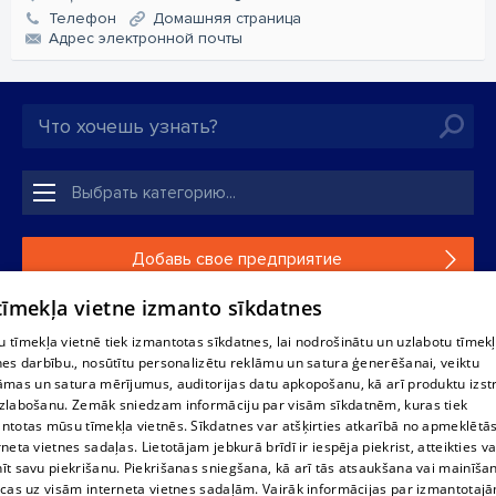
Телефон
Домашняя страница
Aдрес электронной почты
Добавь свое предприятие
 tīmekļa vietne izmanto sīkdatnes
Если твоего предприятия нет в нашей базе данных,
заполни простую форму .
 tīmekļa vietnē tiek izmantotas sīkdatnes, lai nodrošinātu un uzlabotu tīmek
nes darbību., nosūtītu personalizētu reklāmu un satura ģenerēšanai, veiktu
āmas un satura mērījumus, auditorijas datu apkopošanu, kā arī produktu izst
Полное или частичное распространение или копирование
zlabošanu. Zemāk sniedzam informāciju par visām sīkdatnēm, kuras tiek
информации из баз данных 1188 в любой форме строго
ntotas mūsu tīmekļa vietnēs. Sīkdatnes var atšķirties atkarībā no apmeklētā
запрещено. Также запрещается автоматическое
rneta vietnes sadaļas. Lietotājam jebkurā brīdī ir iespēja piekrist, atteikties va
скачивание информации. Перепубликация любого
īt savu piekrišanu. Piekrišanas sniegšana, kā arī tās atsaukšana vai mainīša
материала, опубликованного на сайте 1188 , возможна
ecas uz visām interneta vietnes sadaļām. Vairāk informācijas par izmantotaj