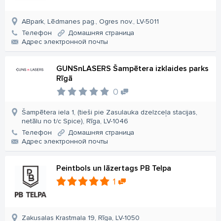
ABpark, Lēdmanes pag., Ogres nov., LV-5011
Телефон
Домашняя страница
Aдрес электронной почты
GUNSnLASERS Šampētera izklaides parks
Rīgā
0
Šampētera iela 1, (tieši pie Zasulauka dzelzceļa stacijas,
netālu no t/c Spice), Rīga, LV-1046
Телефон
Домашняя страница
Aдрес электронной почты
Peintbols un lāzertags PB Telpa
1
Zaķusalas Krastmala 19, Rīga, LV-1050