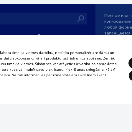
Полное или ч
копирование 
любой форме 
запрещается 
иятия
В кинотеатрах
информации. 
rains,
TВ-программа
опубликованн
tional schedules
только с согл
Условия договора
zlabotu tīmekļa vietnes darbību., nosūtītu personalizētu reklāmu un
ets
as datu apkopošanu, kā arī produktu izstrādi un uzlabošanu. Zemāk
360 Ziņas kontakti
su tīmekļa vietnēs. Sīkdatnes var atšķirties atkarībā no apmeklētās
ckets
, atteikties vai mainīt savu piekrišanu. Piekrišanas sniegšana, kā arī
Служба помощ
adaļām. Vairāk informācijas par izmantotajām sīkdatnēm skatīt
Разработано
ĒRĶĒŠANA
FUNKCIONĀLĀS
NEKLASIFICĒTĀS
obligātās
Statistikas
Mērķēšana
Funkcionālās
Neklasificētās