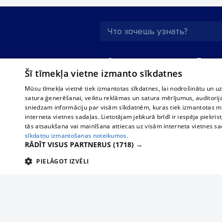
О нас
Предпр
Šī tīmekļa vietne izmanto sīkdatnes
Реклама
Buses, t
interna
Для бизнеса
Mūsu tīmekļa vietnē tiek izmantotas sīkdatnes, lai nodrošinātu un u
Bus tick
satura ģenerēšanai, veiktu reklāmas un satura mērījumus, auditorij
Тарифы
sniedzam informāciju par visām sīkdatnēm, kuras tiek izmantotas mū
Train ti
Политика
interneta vietnes sadaļas. Lietotājam jebkurā brīdī ir iespēja piekrist
конфиденциальности
tās atsaukšana vai mainīšana attiecas uz visām interneta vietnes s
sīkdatņu izmantošanas noteikumos.
Настройки cookie
RĀDĪT VISUS PARTNERUS
(1718) →
Политическая
PIELĀGOT IZVĒLI
реклама
Политика
TEHNISKĀS/OBLIGĀTĀS
STATISTIKAS
M
использования
cookie файлов
Добавление
комментариев
Tehniskās/