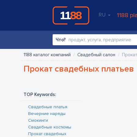
RU
1188 pl
Что?
1188 каталог компаний
Свадебный салон
Прокат
Прокат свадебных платьев
TOP Keywords:
Свадебные платья
Вечерние наряды
Смокинги
Свадебные костюмы
Прокат свадебных