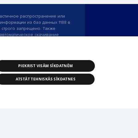
астичное распространение или
информации из баз данных 1188 в
строго запрещено. Также
автоматическое скачивание
Перепубликация любого материала,
ого на сайте 1188 , возможна
асия редакции сайта 1188.
PIEKRIST VISĀM SĪKDATNĒM
и портала: э-почта -
info@1188.lv
ATSTĀT TEHNISKĀS SĪKDATNES
SIA Helio Media
2004-2026