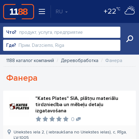
°C
+22
RU
Что?
Где?
1188 каталог компаний
Деревобработка
Фанера
Фанера
"Kates Plates" SIA, plātņu materiālu
tirdzniecība un mēbeļu detaļu
izgatavošana
0
Uriekstes iela 2, ( iebraukšana no Uriekstes ielas), c, Rīga,
LV-1005