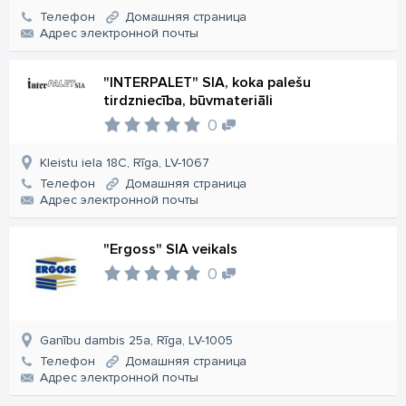
Телефон
Домашняя страница
Aдрес электронной почты
"INTERPALET" SIA, koka palešu
tirdzniecība, būvmateriāli
0
Kleistu iela 18C, Rīga, LV-1067
Телефон
Домашняя страница
Aдрес электронной почты
"Ergoss" SIA veikals
0
Ganību dambis 25a, Rīga, LV-1005
Телефон
Домашняя страница
Aдрес электронной почты