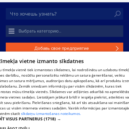
Добавь свое предприятие
 tīmekļa vietne izmanto sīkdatnes
Если твоего предприятия нет в нашей базе данных,
заполни простую форму .
 tīmekļa vietnē tiek izmantotas sīkdatnes, lai nodrošinātu un uzlabotu tīmek
nes darbību., nosūtītu personalizētu reklāmu un satura ģenerēšanai, veiktu
āmas un satura mērījumus, auditorijas datu apkopošanu, kā arī produktu izst
Полное или частичное распространение или копирование
zlabošanu. Zemāk sniedzam informāciju par visām sīkdatnēm, kuras tiek
информации из баз данных 1188 в любой форме строго
ntotas mūsu tīmekļa vietnēs. Sīkdatnes var atšķirties atkarībā no apmeklētā
запрещено. Также запрещается автоматическое
rneta vietnes sadaļas. Lietotājam jebkurā brīdī ir iespēja piekrist, atteikties va
скачивание информации. Перепубликация любого
īt savu piekrišanu. Piekrišanas sniegšana, kā arī tās atsaukšana vai mainīša
материала, опубликованного на сайте 1188 , возможна
ecas uz visām interneta vietnes sadaļām. Vairāk informācijas par izmantotaj
только с согласия редакции сайта 1188.
atnēm skatīt
sīkdatņu izmantošanas noteikumos.
ĪT VISUS PARTNERUS
(1718) →
PIELĀGOT IZVĒLI