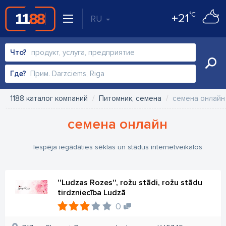
°C
+21
RU
Что?
Где?
1188 каталог компаний
Питомник, семена
семена онлайн
семена онлайн
Iespēja iegādāties sēklas un stādus internetveikalos
''Ludzas Rozes'', rožu stādi, rožu stādu
tirdzniecība Ludzā
0