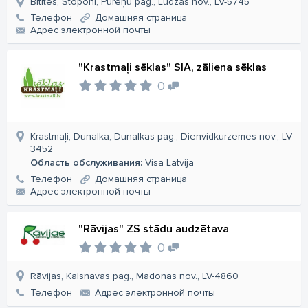
Bitītes, Stoponi, Pureņu pag., Ludzas nov., LV-5745
Телефон
Домашняя страница
Aдрес электронной почты
"Krastmaļi sēklas" SIA, zāliena sēklas
0
Krastmaļi, Dunalka, Dunalkas pag., Dienvidkurzemes nov., LV-
3452
Область обслуживания:
Visa Latvija
Телефон
Домашняя страница
Aдрес электронной почты
"Rāvijas" ZS stādu audzētava
0
Rāvijas, Kalsnavas pag., Madonas nov., LV-4860
Телефон
Aдрес электронной почты