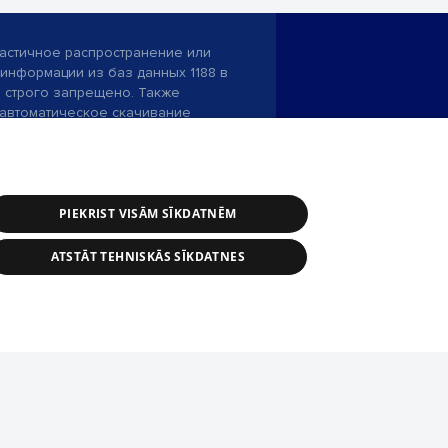
астичное распространение или
информации из баз данных 1188 в
строго запрещено. Также
автоматическое скачивание
Перепубликация любого материала,
ого на сайте 1188 , возможна
асия редакции сайта 1188.
PIEKRIST VISĀM SĪKDATNĒM
и портала: э-почта -
info@1188.lv
ATSTĀT TEHNISKĀS SĪKDATNES
SIA Helio Media
2004-2026