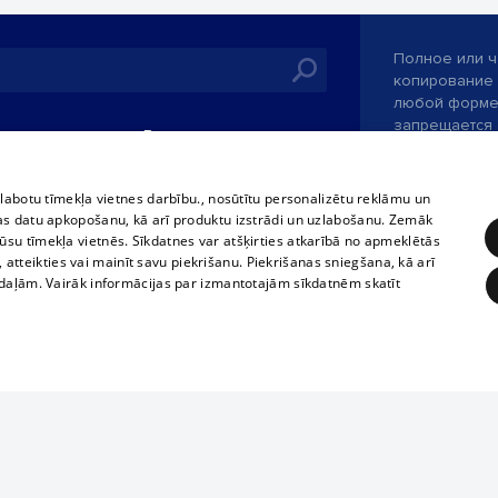
Полное или ч
копирование 
любой форме 
запрещается 
иятия
В кинотеатрах
информации. 
rains,
TВ-программа
опубликованн
tional schedules
только с согл
Условия договора
zlabotu tīmekļa vietnes darbību., nosūtītu personalizētu reklāmu un
ets
as datu apkopošanu, kā arī produktu izstrādi un uzlabošanu. Zemāk
360 Ziņas kontakti
su tīmekļa vietnēs. Sīkdatnes var atšķirties atkarībā no apmeklētās
ckets
, atteikties vai mainīt savu piekrišanu. Piekrišanas sniegšana, kā arī
Служба помощ
adaļām. Vairāk informācijas par izmantotajām sīkdatnēm skatīt
Разработано
ĒRĶĒŠANA
FUNKCIONĀLĀS
NEKLASIFICĒTĀS
obligātās
Statistikas
Mērķēšana
Funkcionālās
Neklasificētās