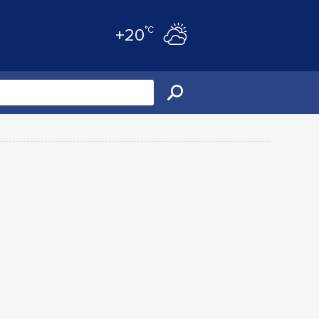
°C
+20