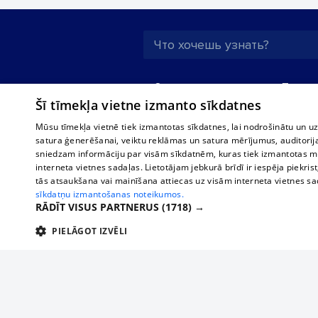
О нас
Предпр
Šī tīmekļa vietne izmanto sīkdatnes
Реклама
Buses, t
interna
Для бизнеса
Mūsu tīmekļa vietnē tiek izmantotas sīkdatnes, lai nodrošinātu un u
Bus tick
satura ģenerēšanai, veiktu reklāmas un satura mērījumus, auditorij
Тарифы
sniedzam informāciju par visām sīkdatnēm, kuras tiek izmantotas mū
Train ti
Политика
interneta vietnes sadaļas. Lietotājam jebkurā brīdī ir iespēja piekrist
конфиденциальности
tās atsaukšana vai mainīšana attiecas uz visām interneta vietnes s
sīkdatņu izmantošanas noteikumos.
Настройки cookie
RĀDĪT VISUS PARTNERUS
(1718) →
Политическая
PIELĀGOT IZVĒLI
реклама
Политика
TEHNISKĀS/OBLIGĀTĀS
STATISTIKAS
M
использования
cookie файлов
Добавление
комментариев
Tehniskās/