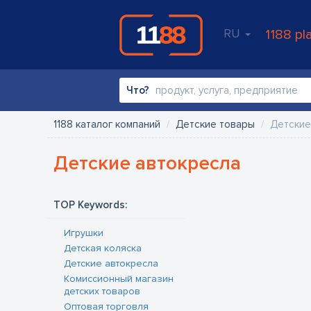
RU
1188 pl
Что?
1188 каталог компаний
Детские товары
Детские
Детские автокресла
TOP Keywords:
Игрушки
Детская коляска
Детские автокресла
Kомиссионный магазин
детских товаров
Oптовая торговля