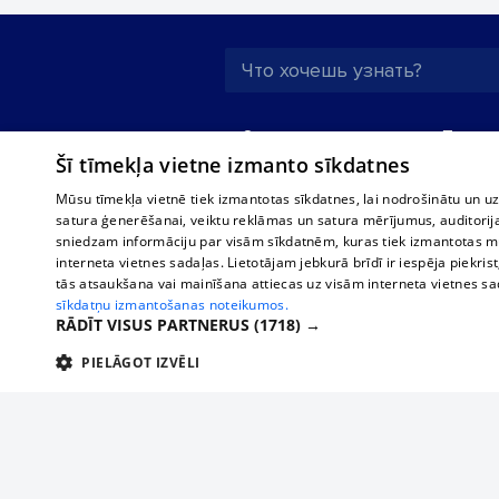
О нас
Предпр
Šī tīmekļa vietne izmanto sīkdatnes
Реклама
Buses, t
interna
Для бизнеса
Mūsu tīmekļa vietnē tiek izmantotas sīkdatnes, lai nodrošinātu un u
Bus tick
satura ģenerēšanai, veiktu reklāmas un satura mērījumus, auditorij
Тарифы
sniedzam informāciju par visām sīkdatnēm, kuras tiek izmantotas mū
Train ti
Политика
interneta vietnes sadaļas. Lietotājam jebkurā brīdī ir iespēja piekrist
конфиденциальности
tās atsaukšana vai mainīšana attiecas uz visām interneta vietnes s
sīkdatņu izmantošanas noteikumos.
Настройки cookie
RĀDĪT VISUS PARTNERUS
(1718) →
Политическая
PIELĀGOT IZVĒLI
реклама
Политика
TEHNISKĀS/OBLIGĀTĀS
STATISTIKAS
M
использования
cookie файлов
Добавление
комментариев
Tehniskās/