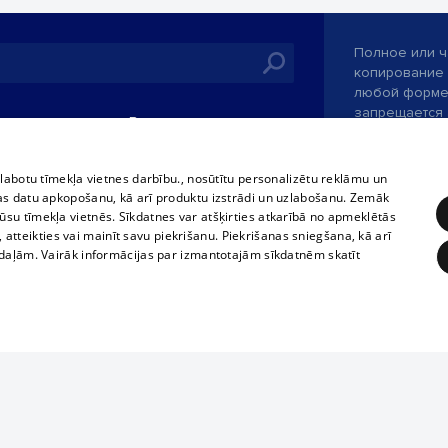
Полное или ч
копирование 
любой форме 
запрещается 
иятия
В кинотеатрах
информации. 
rains,
TВ-программа
опубликованн
tional schedules
только с согл
Условия договора
zlabotu tīmekļa vietnes darbību., nosūtītu personalizētu reklāmu un
ets
as datu apkopošanu, kā arī produktu izstrādi un uzlabošanu. Zemāk
360 Ziņas kontakti
su tīmekļa vietnēs. Sīkdatnes var atšķirties atkarībā no apmeklētās
ckets
, atteikties vai mainīt savu piekrišanu. Piekrišanas sniegšana, kā arī
Служба помощ
adaļām. Vairāk informācijas par izmantotajām sīkdatnēm skatīt
Разработано
ĒRĶĒŠANA
FUNKCIONĀLĀS
NEKLASIFICĒTĀS
obligātās
Statistikas
Mērķēšana
Funkcionālās
Neklasificētās