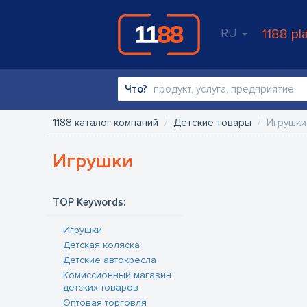
RU
1188 pl
Что?
1188 каталог компаний
Детские товары
Игрушки
Игрушки
TOP Keywords:
Игрушки
Детская коляска
Детские автокресла
Kомиссионный магазин
детских товаров
Oптовая торговля