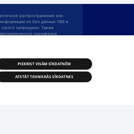
астичное распространение или
информации из баз данных 1188 в
строго запрещено. Также
автоматическое скачивание
Перепубликация любого материала,
ого на сайте 1188 , возможна
асия редакции сайта 1188.
PIEKRIST VISĀM SĪKDATNĒM
и портала: э-почта -
info@1188.lv
ATSTĀT TEHNISKĀS SĪKDATNES
SIA Helio Media
2004-2026