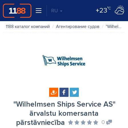
°C
+23
RU
1188 каталог компаний
Агентирование судов
"Wilhelmsen Ships Service AS" ārvalstu komersanta pārstāvniecība
"Wilhelmsen Ships Service AS"
ārvalstu komersanta
pārstāvniecība
0