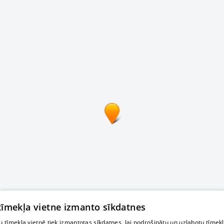
 tīmekļa vietne izmanto sīkdatnes
 tīmekļa vietnē tiek izmantotas sīkdatnes, lai nodrošinātu un uzlabotu tīmek