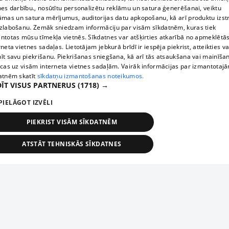
nes darbību., nosūtītu personalizētu reklāmu un satura ģenerēšanai, veiktu
āmas un satura mērījumus, auditorijas datu apkopošanu, kā arī produktu izst
zlabošanu. Zemāk sniedzam informāciju par visām sīkdatnēm, kuras tiek
ntotas mūsu tīmekļa vietnēs. Sīkdatnes var atšķirties atkarībā no apmeklētā
rneta vietnes sadaļas. Lietotājam jebkurā brīdī ir iespēja piekrist, atteikties va
īt savu piekrišanu. Piekrišanas sniegšana, kā arī tās atsaukšana vai mainīša
ecas uz visām interneta vietnes sadaļām. Vairāk informācijas par izmantotaj
atnēm skatīt
sīkdatņu izmantošanas noteikumos.
ĪT VISUS PARTNERUS
(1718) →
PIELĀGOT IZVĒLI
PIEKRIST VISĀM SĪKDATNĒM
ATSTĀT TEHNISKĀS SĪKDATNES
TEHNISKĀS/OBLIGĀTĀS
STATISTIKAS
MĒRĶĒŠANA
FUNKCIONĀLĀS
NEKLASIFICĒTĀS