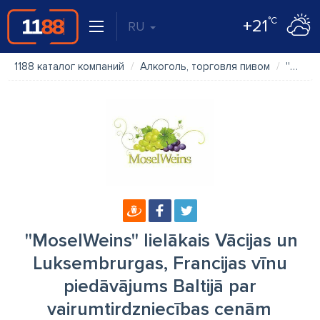
°C
+21
RU
1188 каталог компаний
Алкоголь, торговля пивом
''MoselWeins'' lielākais Vācijas un Luksembrurgas, Francijas vīnu piedāvājums Baltijā par vairumtirdzniecības cenām
''MoselWeins'' lielākais Vācijas un
Luksembrurgas, Francijas vīnu
piedāvājums Baltijā par
vairumtirdzniecības cenām