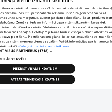
 tīmekļa vietne izmanto sīkdatnes
 tīmekļa vietnē tiek izmantotas sīkdatnes, lai nodrošinātu un uzlabotu tīmek
nes darbību., nosūtītu personalizētu reklāmu un satura ģenerēšanai, veiktu
āmas un satura mērījumus, auditorijas datu apkopošanu, kā arī produktu izst
zlabošanu. Zemāk sniedzam informāciju par visām sīkdatnēm, kuras tiek
ntotas mūsu tīmekļa vietnēs. Sīkdatnes var atšķirties atkarībā no apmeklētā
rneta vietnes sadaļas. Lietotājam jebkurā brīdī ir iespēja piekrist, atteikties va
īt savu piekrišanu. Piekrišanas sniegšana, kā arī tās atsaukšana vai mainīša
ecas uz visām interneta vietnes sadaļām. Vairāk informācijas par izmantotaj
atnēm skatīt
sīkdatņu izmantošanas noteikumos.
ĪT VISUS PARTNERUS
(1718) →
PIELĀGOT IZVĒLI
PIEKRIST VISĀM SĪKDATNĒM
ATSTĀT TEHNISKĀS SĪKDATNES
TEHNISKĀS/OBLIGĀTĀS
STATISTIKAS
MĒRĶĒŠANA
FUNKCIONĀLĀS
NEKLASIFICĒTĀS