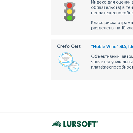
Индекс для оценки
обязательств) в те
неплатежеспособно
Класс риска отража
разделены на 10 кл
Crefo Cert
"Noble Wine" SIA, I
Объективный, автом
является уникальны
платёжеспособности