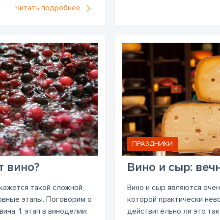
Читать подробнее
ПРАЗДНИКИ
т вино?
Вино и сыр: веч
кажется такой сложной,
Вино и сыр являются очен
овные этапы. Поговорим о
которой практически нев
ина. 1. этап в виноделии:
действительно ли это так