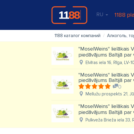
RU
1188 pl
1188 каталог компаний
Алкоголь, т
''MoselWeins'' lielākais
piedāvājums Baltijā par
Elvīras iela 16, Rīga, LV-
''MoselWeins'' lielākais
piedāvājums Baltijā par
0
Mellužu prospekts 21, J
''MoselWeins'' lielākais
piedāvājums Baltijā par
Pulkveža Brieža iela 33, 