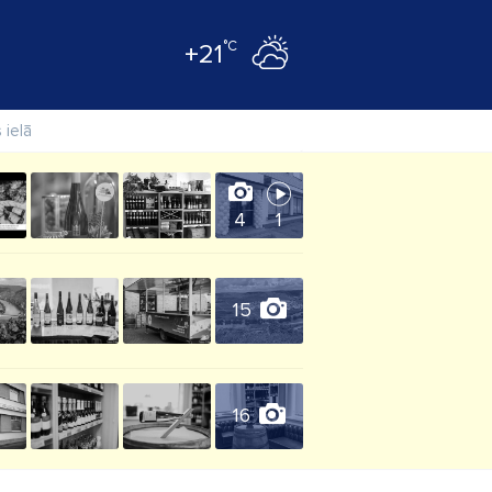
°C
+21
 ielā
4
1
15
16