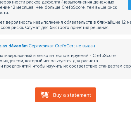
 вероятности рисков дефолта (невыполнения денежных
чение 12 месяцев. Чем больше CrefoScore, тем выше риск
сти.
ет вероятность невыполнения обязательств в ближайшие 12 м
ассов риска. Служат для быстрого принятия решения.
dejas dāvanām
Сертификат CrefoCert не выдан
атизированный и легко интерпретируемый - CrefoScore
м индексом, который используется для расчёта
 предприятий, чтобы изучить их соответствие стандартам сер
Buy a statement