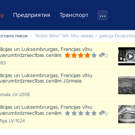
ay
Предприятия
Транспорт
орговля пивом
"Noble Wine" SIA, Vīnu veikals – galerija Elizabetes
 Vācijas un Luksembrurgas, Francijas vīnu
 vairumtirdzniecības cenām
0
1083
 Vācijas un Luksembrurgas, Francijas vīnu
 vairumtirdzniecības cenām Jūrmala
ūrmala, LV-2008
 Vācijas un Luksembrurgas, Francijas vīnu
 vairumtirdzniecības cenām
0
Rīga, LV-1024