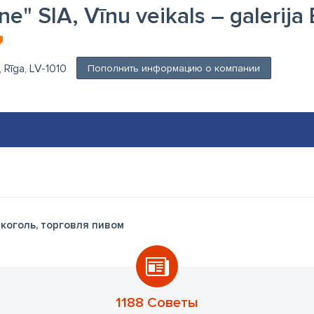
e" SIA, Vīnu veikals – galerija 
, Rīga, LV-1010
Пополнить информацию о компании
коголь, торговля пивом
1188 Советы