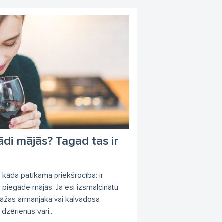
ādi mājās? Tagad tas ir
 ir kāda patīkama priekšrocība: ir
u piegāde mājās. Ja esi izsmalcinātu
tāžas armanjaka vai kalvadosa
 dzērienus vari...