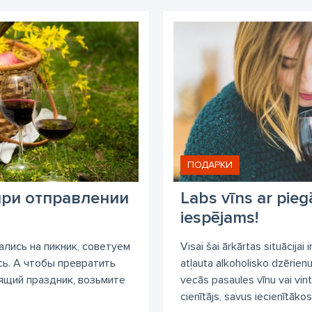
ПОДАРКИ
при отправлении
Labs vīns ar pieg
iespējams!
лись на пикник, советуем
Visai šai ārkārtas situācijai
сь. А чтобы превратить
atļauta alkoholisko dzērien
ящий праздник, возьмите
vecās pasaules vīnu vai vin
cienītājs, savus iecienītākos