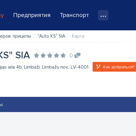
ay
Предприятия
Транспорт
еров, прицепы
"Auto KS" SIA
Карта
KS" SIA
0
jas iela 4b, Limbaži, Limbažu nov., LV-4001
Как добраться?
ы