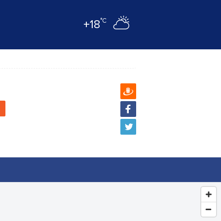
°C
+18