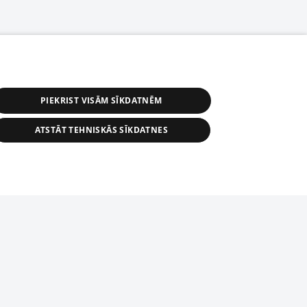
PIEKRIST VISĀM SĪKDATNĒM
ATSTĀT TEHNISKĀS SĪKDATNES
астичное распространение или
информации из баз данных 1188 в
строго запрещено. Также
tīmekļa vietne nevarēs pilnvērtīgi darboties un sniegt
автоматическое скачивание
Перепубликация любого материала,