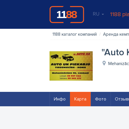
RU
1188 pl
1188 каталог компаний
Аренда кемп
"Auto 
Mehanizāci
Инфо
Карта
Фото
Отзыв