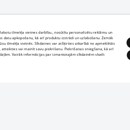
zlabotu tīmekļa vietnes darbību., nosūtītu personalizētu reklāmu un
as datu apkopošanu, kā arī produktu izstrādi un uzlabošanu. Zemāk
su tīmekļa vietnēs. Sīkdatnes var atšķirties atkarībā no apmeklētās
, atteikties vai mainīt savu piekrišanu. Piekrišanas sniegšana, kā arī
adaļām. Vairāk informācijas par izmantotajām sīkdatnēm skatīt
ĒRĶĒŠANA
FUNKCIONĀLĀS
NEKLASIFICĒTĀS
Полное или ч
obligātās
Statistikas
Mērķēšana
Funkcionālās
Neklasificētās
копирование 
любой форме 
eklēt un pārlūkot tīmekļa vietni un izmantot tās piedāvātās iespējas. Bez šīm sīkdatnēm 
запрещается 
иятия
В кинотеатрах
информации. 