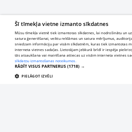
Šī tīmekļa vietne izmanto sīkdatnes
Mūsu tīmekļa vietnē tiek izmantotas sīkdatnes, lai nodrošinātu un u
satura ģenerēšanai, veiktu reklāmas un satura mērījumus, auditorij
sniedzam informāciju par visām sīkdatnēm, kuras tiek izmantotas mū
interneta vietnes sadaļas. Lietotājam jebkurā brīdī ir iespēja piekrist
tās atsaukšana vai mainīšana attiecas uz visām interneta vietnes s
sīkdatņu izmantošanas noteikumos.
RĀDĪT VISUS PARTNERUS
(1718) →
PIELĀGOT IZVĒLI
TEHNISKĀS/OBLIGĀTĀS
STATISTIKAS
M
Tehniskās/
Tehniskās/obligātās sīkdatnes nepieciešamas, lai lietotājs varētu brīvi apm
lietotājam nepieciešamo informāciju.
О нас
Предпр