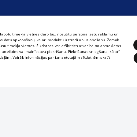
zlabotu tīmekļa vietnes darbību., nosūtītu personalizētu reklāmu un
as datu apkopošanu, kā arī produktu izstrādi un uzlabošanu. Zemāk
su tīmekļa vietnēs. Sīkdatnes var atšķirties atkarībā no apmeklētās
, atteikties vai mainīt savu piekrišanu. Piekrišanas sniegšana, kā arī
adaļām. Vairāk informācijas par izmantotajām sīkdatnēm skatīt
ĒRĶĒŠANA
FUNKCIONĀLĀS
NEKLASIFICĒTĀS
Полное или ч
obligātās
Statistikas
Mērķēšana
Funkcionālās
Neklasificētās
копирование 
любой форме 
eklēt un pārlūkot tīmekļa vietni un izmantot tās piedāvātās iespējas. Bez šīm sīkdatnēm 
запрещается 
иятия
В кинотеатрах
информации. 