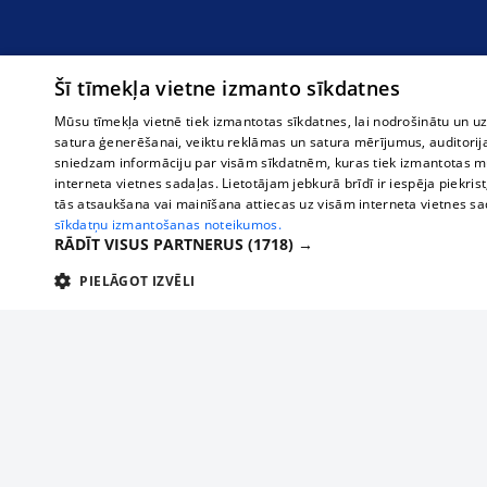
Šī tīmekļa vietne izmanto sīkdatnes
Mūsu tīmekļa vietnē tiek izmantotas sīkdatnes, lai nodrošinātu un u
satura ģenerēšanai, veiktu reklāmas un satura mērījumus, auditorij
sniedzam informāciju par visām sīkdatnēm, kuras tiek izmantotas mū
interneta vietnes sadaļas. Lietotājam jebkurā brīdī ir iespēja piekrist
tās atsaukšana vai mainīšana attiecas uz visām interneta vietnes s
sīkdatņu izmantošanas noteikumos.
RĀDĪT VISUS PARTNERUS
(1718) →
PIELĀGOT IZVĒLI
TEHNISKĀS/OBLIGĀTĀS
STATISTIKAS
M
Tehniskās/
Tehniskās/obligātās sīkdatnes nepieciešamas, lai lietotājs varētu brīvi apm
lietotājam nepieciešamo informāciju.
О нас
Предпр