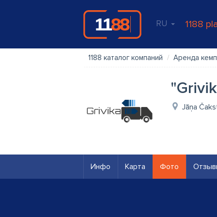
RU
1188 pl
1188 каталог компаний
Аренда кемп
"Grivik
Jāņa Čakst
Инфо
Карта
Фото
Отзыв