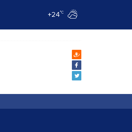
°C
+24