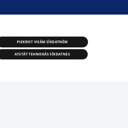
PIEKRIST VISĀM SĪKDATNĒM
ATSTĀT TEHNISKĀS SĪKDATNES
астичное распространение или
информации из баз данных 1188 в
строго запрещено. Также
tīmekļa vietne nevarēs pilnvērtīgi darboties un sniegt
автоматическое скачивание
Перепубликация любого материала,