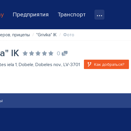
ay
Предприятия
Транспорт
еров, прицепы
"Grivika" IK
Фото
a" IK
0
es iela 1, Dobele, Dobeles nov., LV-3701
Как добраться?
ы