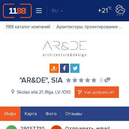
°C
+21
RU
1188 каталог компаний
Архитекторы, проектирование
"A
"AR&DE", SIA
0
Skolas iela 21, Rīga, LV-1010
Как добраться?
Инфо
Карта
Фото
Отзывы
29137710
Oтправить email