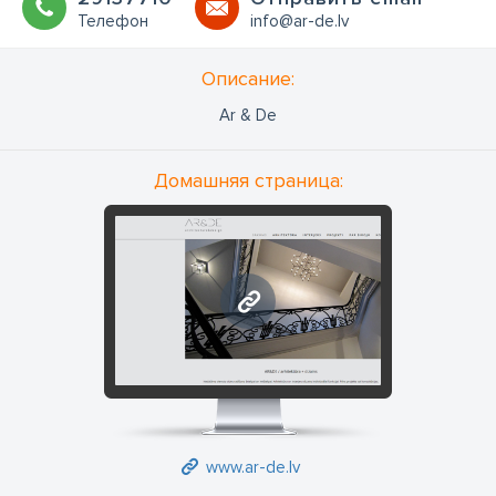
Телефон
info@ar-de.lv
Oписание:
Ar & De
Домашняя страница:
www.ar-de.lv
www.ar-de.lv