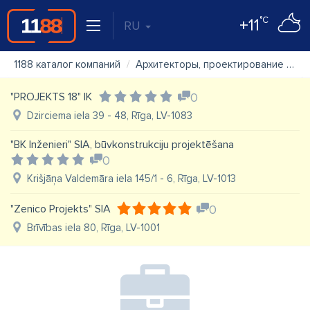
°C
+11
RU
1188 каталог компаний
Архитекторы, проектирование
"G
"PROJEKTS 18" IK
0
Dzirciema iela 39 - 48, Rīga, LV-1083
"BK Inženieri" SIA, būvkonstrukciju projektēšana
0
Krišjāņa Valdemāra iela 145/1 - 6, Rīga, LV-1013
"Zenico Projekts" SIA
0
Brīvības iela 80, Rīga, LV-1001