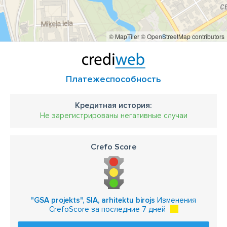
© MapTiler
© OpenStreetMap contributors
Платежеспособность
Кредитная история:
Не зарегистрированы негативные случаи
Crefo Score
"GSA projekts", SIA, arhitektu birojs
Изменения
CrefoScore за последние 7 дней