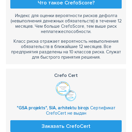
Что такое CrefoScore?
Индекс для оценки вероятности рисков дефолта
(невыполнения денежных обязательств) в течение 12
месяцев. Чем больше CrefoScore, тем выше риск
неплатежеспособности.
Класс риска отражает вероятность невыполнения
обязательств в ближайшие 12 месяцев. Все
предприятия разделены на 10 классов риска. Служат
для быстрого принятия решения.
Crefo Cert
"GSA projekts", SIA, arhitektu birojs
Сертификат
CrefoCert не выдан
Заказать CrefoCert