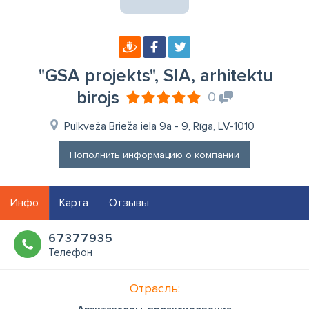
"GSA projekts", SIA, arhitektu
birojs
0
Pulkveža Brieža iela 9a - 9, Rīga, LV-1010
Пополнить информацию о компании
Инфо
Карта
Отзывы
67377935
Телефон
Отрасль: