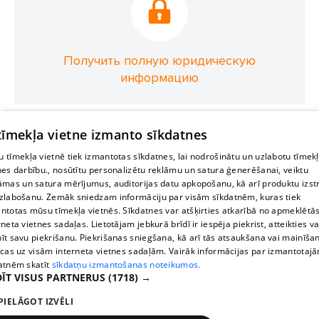
Получить полную юридическую
информацию
 tīmekļa vietne izmanto sīkdatnes
 tīmekļa vietnē tiek izmantotas sīkdatnes, lai nodrošinātu un uzlabotu tīmek
nes darbību., nosūtītu personalizētu reklāmu un satura ģenerēšanai, veiktu
āmas un satura mērījumus, auditorijas datu apkopošanu, kā arī produktu izst
zlabošanu. Zemāk sniedzam informāciju par visām sīkdatnēm, kuras tiek
ntotas mūsu tīmekļa vietnēs. Sīkdatnes var atšķirties atkarībā no apmeklētā
rneta vietnes sadaļas. Lietotājam jebkurā brīdī ir iespēja piekrist, atteikties va
īt savu piekrišanu. Piekrišanas sniegšana, kā arī tās atsaukšana vai mainīša
ecas uz visām interneta vietnes sadaļām. Vairāk informācijas par izmantotaj
atnēm skatīt
sīkdatņu izmantošanas noteikumos.
ĪT VISUS PARTNERUS
(1718) →
PIELĀGOT IZVĒLI