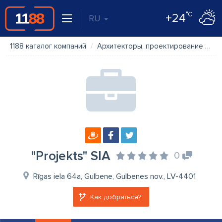
°C
+24
RU
1188 каталог компаний
Архитекторы, проектирование
"P
"Projekts" SIA
0
Rīgas iela 64a, Gulbene, Gulbenes nov., LV-4401
Как добраться?