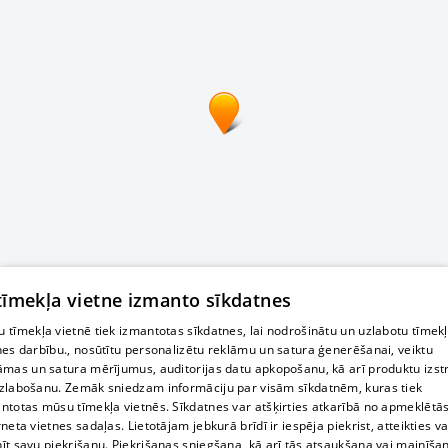
 tīmekļa vietne izmanto sīkdatnes
 tīmekļa vietnē tiek izmantotas sīkdatnes, lai nodrošinātu un uzlabotu tīmek
nes darbību., nosūtītu personalizētu reklāmu un satura ģenerēšanai, veiktu
āmas un satura mērījumus, auditorijas datu apkopošanu, kā arī produktu izst
zlabošanu. Zemāk sniedzam informāciju par visām sīkdatnēm, kuras tiek
ntotas mūsu tīmekļa vietnēs. Sīkdatnes var atšķirties atkarībā no apmeklētā
rneta vietnes sadaļas. Lietotājam jebkurā brīdī ir iespēja piekrist, atteikties va
īt savu piekrišanu. Piekrišanas sniegšana, kā arī tās atsaukšana vai mainīša