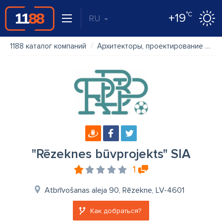
°C
+19
RU
1188 каталог компаний
Архитекторы, проектирование
"R
"Rēzeknes būvprojekts" SIA
1
Atbrīvošanas aleja 90, Rēzekne, LV-4601
Как добраться?