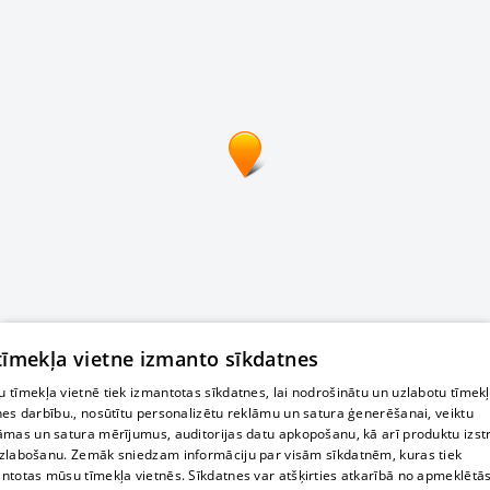
 tīmekļa vietne izmanto sīkdatnes
 tīmekļa vietnē tiek izmantotas sīkdatnes, lai nodrošinātu un uzlabotu tīmek
nes darbību., nosūtītu personalizētu reklāmu un satura ģenerēšanai, veiktu
āmas un satura mērījumus, auditorijas datu apkopošanu, kā arī produktu izst
zlabošanu. Zemāk sniedzam informāciju par visām sīkdatnēm, kuras tiek
ntotas mūsu tīmekļa vietnēs. Sīkdatnes var atšķirties atkarībā no apmeklētā