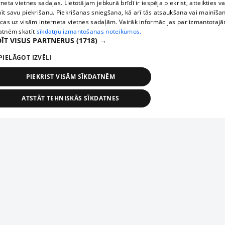
rneta vietnes sadaļas. Lietotājam jebkurā brīdī ir iespēja piekrist, atteikties va
īt savu piekrišanu. Piekrišanas sniegšana, kā arī tās atsaukšana vai mainīša
ecas uz visām interneta vietnes sadaļām. Vairāk informācijas par izmantotaj
atnēm skatīt
sīkdatņu izmantošanas noteikumos.
ĪT VISUS PARTNERUS
(1718) →
PIELĀGOT IZVĒLI
PIEKRIST VISĀM SĪKDATNĒM
ATSTĀT TEHNISKĀS SĪKDATNES
TEHNISKĀS/OBLIGĀTĀS
STATISTIKAS
MĒRĶĒŠANA
FUNKCIONĀLĀS
NEKLASIFICĒTĀS
ehniskās/obligātās
Statistikas
Mērķēšana
Funkcionālās
Neklasificēt
niskās/obligātās sīkdatnes nepieciešamas, lai lietotājs varētu brīvi apmeklēt un pārlūk
Добавь свое предприятие
ekļa vietni un izmantot tās piedāvātās iespējas. Bez šīm sīkdatnēm tīmekļa vietne neva
nvērtīgi darboties un sniegt lietotājam nepieciešamo informāciju.