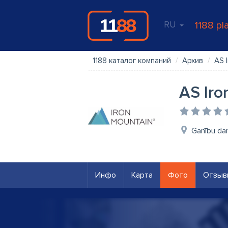
RU
1188 pl
1188 каталог компаний
Архив
AS I
AS Iro
Ganību dam
Инфо
Карта
Фото
Отзыв