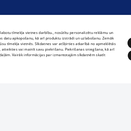
zlabotu tīmekļa vietnes darbību., nosūtītu personalizētu reklāmu un
as datu apkopošanu, kā arī produktu izstrādi un uzlabošanu. Zemāk
su tīmekļa vietnēs. Sīkdatnes var atšķirties atkarībā no apmeklētās
, atteikties vai mainīt savu piekrišanu. Piekrišanas sniegšana, kā arī
adaļām. Vairāk informācijas par izmantotajām sīkdatnēm skatīt
ĒRĶĒŠANA
FUNKCIONĀLĀS
NEKLASIFICĒTĀS
Полное или ч
obligātās
Statistikas
Mērķēšana
Funkcionālās
Neklasificētās
копирование 
любой форме 
eklēt un pārlūkot tīmekļa vietni un izmantot tās piedāvātās iespējas. Bez šīm sīkdatnēm 
запрещается 
иятия
В кинотеатрах
информации. 