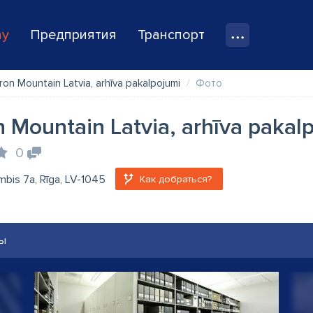
ay
Предприятия
Транспорт
ron Mountain Latvia, arhīva pakalpojumi
Фото
n Mountain Latvia, arhīva pakal
0
bis 7a, Rīga, LV-1045
Как добраться?
ы