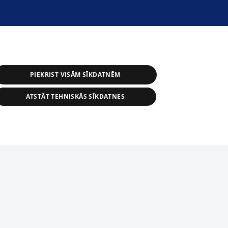
PIEKRIST VISĀM SĪKDATNĒM
ATSTĀT TEHNISKĀS SĪKDATNES
астичное распространение или
информации из баз данных 1188 в
строго запрещено. Также
tīmekļa vietne nevarēs pilnvērtīgi darboties un sniegt
автоматическое скачивание
Перепубликация любого материала,