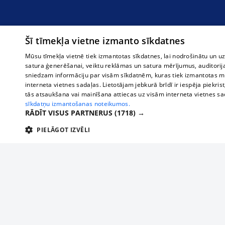
Šī tīmekļa vietne izmanto sīkdatnes
Mūsu tīmekļa vietnē tiek izmantotas sīkdatnes, lai nodrošinātu un u
satura ģenerēšanai, veiktu reklāmas un satura mērījumus, auditorij
sniedzam informāciju par visām sīkdatnēm, kuras tiek izmantotas mū
interneta vietnes sadaļas. Lietotājam jebkurā brīdī ir iespēja piekrist
tās atsaukšana vai mainīšana attiecas uz visām interneta vietnes s
sīkdatņu izmantošanas noteikumos.
RĀDĪT VISUS PARTNERUS
(1718) →
PIELĀGOT IZVĒLI
TEHNISKĀS/OBLIGĀTĀS
STATISTIKAS
M
Tehniskās/
Tehniskās/obligātās sīkdatnes nepieciešamas, lai lietotājs varētu brīvi apm
lietotājam nepieciešamo informāciju.
О нас
Предпр