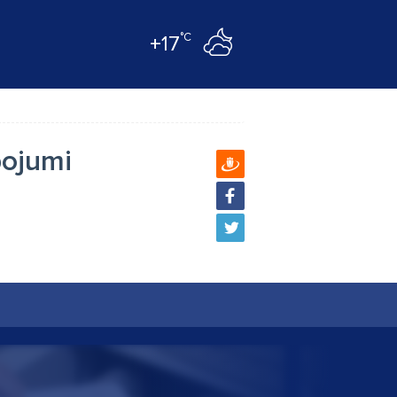
°C
+17
pojumi