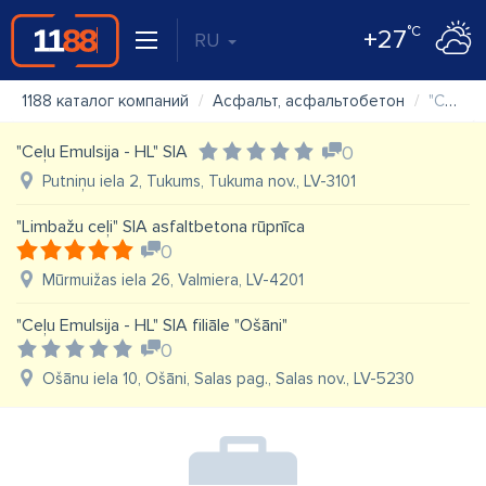
°C
+27
RU
1188 каталог компаний
Асфальт, асфальтобетон
"Ceļu būvniecības sabiedrība "Igate"" SIA, struktūrvienība "Asfalta ražotne"
"Ceļu Emulsija - HL" SIA
0
Putniņu iela 2, Tukums, Tukuma nov., LV-3101
"Limbažu ceļi" SIA asfaltbetona rūpnīca
0
Mūrmuižas iela 26, Valmiera, LV-4201
"Ceļu Emulsija - HL" SIA filiāle "Ošāni"
0
Ošānu iela 10, Ošāni, Salas pag., Salas nov., LV-5230