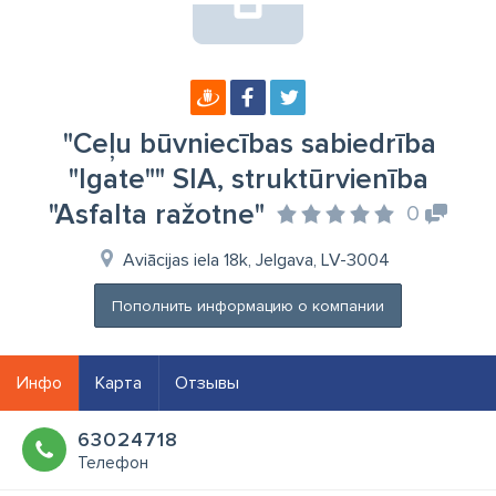
"Ceļu būvniecības sabiedrība
"Igate"" SIA, struktūrvienība
"Asfalta ražotne"
0
Aviācijas iela 18k, Jelgava, LV-3004
Пополнить информацию о компании
Инфо
Карта
Отзывы
63024718
Телефон