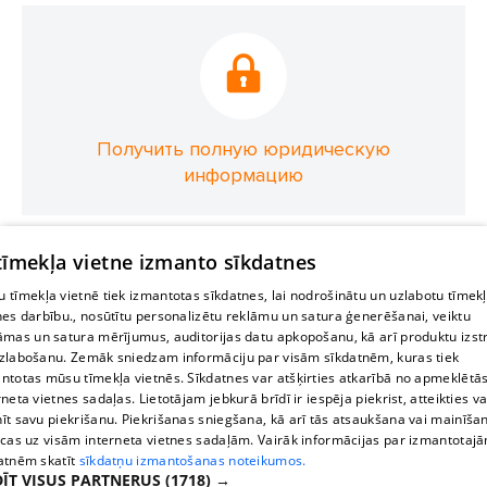
Получить полную юридическую
информацию
 tīmekļa vietne izmanto sīkdatnes
 tīmekļa vietnē tiek izmantotas sīkdatnes, lai nodrošinātu un uzlabotu tīmek
nes darbību., nosūtītu personalizētu reklāmu un satura ģenerēšanai, veiktu
āmas un satura mērījumus, auditorijas datu apkopošanu, kā arī produktu izst
zlabošanu. Zemāk sniedzam informāciju par visām sīkdatnēm, kuras tiek
ntotas mūsu tīmekļa vietnēs. Sīkdatnes var atšķirties atkarībā no apmeklētā
rneta vietnes sadaļas. Lietotājam jebkurā brīdī ir iespēja piekrist, atteikties va
īt savu piekrišanu. Piekrišanas sniegšana, kā arī tās atsaukšana vai mainīša
ecas uz visām interneta vietnes sadaļām. Vairāk informācijas par izmantotaj
atnēm skatīt
sīkdatņu izmantošanas noteikumos.
ĪT VISUS PARTNERUS
(1718) →