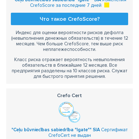
CrefoScore за последние 7 дней
Что такое CrefoScore?
Индекс для оценки вероятности рисков дефолта
(невыполнения денежных обязательств) в течение 12
месяцев. Чем больше CrefoScore, тем выше риск
неплатежеспособности.
Класс риска отражает вероятность невыполнения
обязательств в ближайшие 12 месяцев. Все
предприятия разделены на 10 классов риска. Служат
для быстрого принятия решения.
Crefo Cert
"Ceļu būvniecības sabiedrība "Igate"" SIA
Сертификат
CrefoCert не выдан