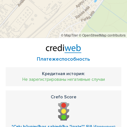
© MapTiler
© OpenStreetMap contributors
Платежеспособность
Кредитная история:
Не зарегистрированы негативные случаи
Crefo Score
"Ceļu būvniecības sabiedrība "Igate"" SIA
Изменения