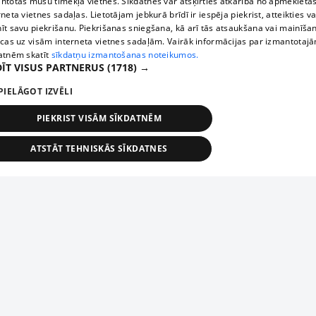
ntotas mūsu tīmekļa vietnēs. Sīkdatnes var atšķirties atkarībā no apmeklētā
rneta vietnes sadaļas. Lietotājam jebkurā brīdī ir iespēja piekrist, atteikties va
īt savu piekrišanu. Piekrišanas sniegšana, kā arī tās atsaukšana vai mainīša
ecas uz visām interneta vietnes sadaļām. Vairāk informācijas par izmantotaj
atnēm skatīt
sīkdatņu izmantošanas noteikumos.
ĪT VISUS PARTNERUS
(1718) →
PIELĀGOT IZVĒLI
PIEKRIST VISĀM SĪKDATNĒM
ATSTĀT TEHNISKĀS SĪKDATNES
TEHNISKĀS/OBLIGĀTĀS
STATISTIKAS
MĒRĶĒŠANA
FUNKCIONĀLĀS
NEKLASIFICĒTĀS
ehniskās/obligātās
Statistikas
Mērķēšana
Funkcionālās
Neklasificēt
niskās/obligātās sīkdatnes nepieciešamas, lai lietotājs varētu brīvi apmeklēt un pārlūk
Добавь свое предприятие
ekļa vietni un izmantot tās piedāvātās iespējas. Bez šīm sīkdatnēm tīmekļa vietne neva