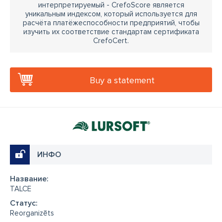
интерпретируемый - CrefoScore является
уникальным индексом, который используется для
расчёта платёжеспособности предприятий, чтобы
изучить их соответствие стандартам сертификата
CrefoCert.
Buy a statement
ИНФО
Название:
TALCE
Cтатус:
Reorganizēts