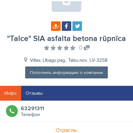
"Talce" SIA asfalta betona rūpnīca
0
Villas, Lībagu pag., Talsu nov., LV-3258
Пополнить информацию о компании
Инфо
Отзывы
63291311
Телефон
Отрасль: