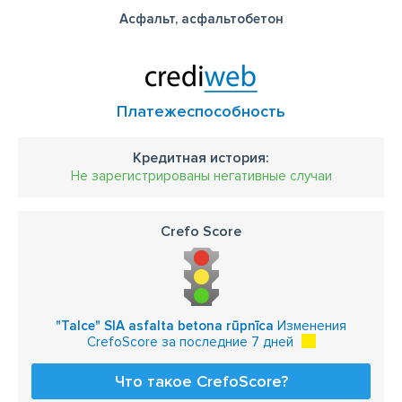
Асфальт, асфальтобетон
Платежеспособность
Кредитная история:
Не зарегистрированы негативные случаи
Crefo Score
"Talce" SIA asfalta betona rūpnīca
Изменения
CrefoScore за последние 7 дней
Что такое CrefoScore?