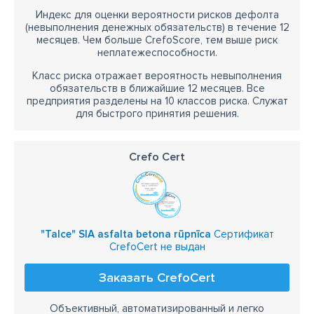
Индекс для оценки вероятности рисков дефолта
(невыполнения денежных обязательств) в течение 12
месяцев. Чем больше CrefoScore, тем выше риск
неплатежеспособности.
Класс риска отражает вероятность невыполнения
обязательств в ближайшие 12 месяцев. Все
предприятия разделены на 10 классов риска. Служат
для быстрого принятия решения.
Crefo Cert
"Talce" SIA asfalta betona rūpnīca
Сертификат
CrefoCert не выдан
Заказать CrefoCert
Объективный, автоматизированный и легко