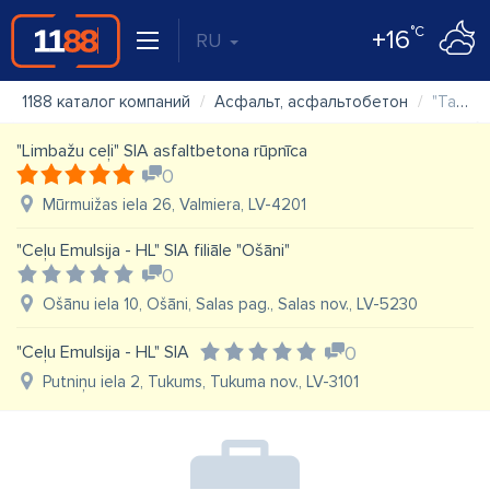
°C
+16
RU
1188 каталог компаний
Асфальт, асфальтобетон
"Talce" SIA asfalta betona rūpnīca
"Limbažu ceļi" SIA asfaltbetona rūpnīca
0
Mūrmuižas iela 26, Valmiera, LV-4201
"Ceļu Emulsija - HL" SIA filiāle "Ošāni"
0
Ošānu iela 10, Ošāni, Salas pag., Salas nov., LV-5230
"Ceļu Emulsija - HL" SIA
0
Putniņu iela 2, Tukums, Tukuma nov., LV-3101