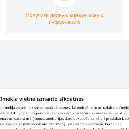
Получить полную юридическую
информацию
 tīmekļa vietne izmanto sīkdatnes
 tīmekļa vietnē tiek izmantotas sīkdatnes, lai nodrošinātu un uzlabotu tīmek
nes darbību., nosūtītu personalizētu reklāmu un satura ģenerēšanai, veiktu
āmas un satura mērījumus, auditorijas datu apkopošanu, kā arī produktu izst
zlabošanu. Zemāk sniedzam informāciju par visām sīkdatnēm, kuras tiek