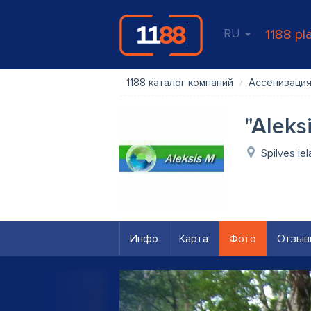
RU
1188 pl
1188 каталог компаний
Ассенизация
"Aleks
Spilves ie
Инфо
Карта
Фото
Отзыв