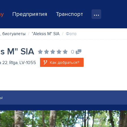
ay
Предприятия
Транспорт
, биотуалеты
"Aleksis M" SIA
Фото
is M" SIA
0
la 22, Rīga, LV-1055
Как добраться?
ы