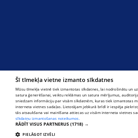
Šī tīmekļa vietne izmanto sīkdatnes
Mūsu tīmekļa vietnē tiek izmantotas sīkdatnes, lai nodrošinātu un u
satura ģenerēšanai, veiktu reklāmas un satura mērījumus, auditorij
sniedzam informāciju par visām sīkdatnēm, kuras tiek izmantotas mū
interneta vietnes sadaļas. Lietotājam jebkurā brīdī ir iespēja piekrist
tās atsaukšana vai mainīšana attiecas uz visām interneta vietnes s
sīkdatņu izmantošanas noteikumos.
RĀDĪT VISUS PARTNERUS
(1718) →
PIELĀGOT IZVĒLI