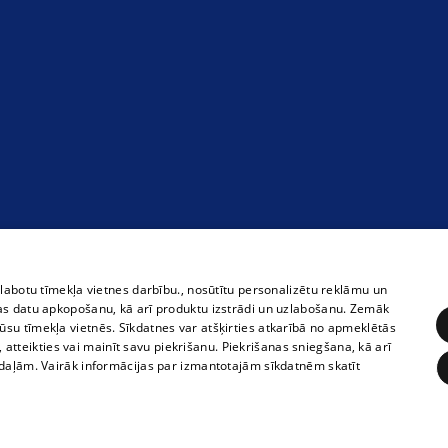
zlabotu tīmekļa vietnes darbību., nosūtītu personalizētu reklāmu un
as datu apkopošanu, kā arī produktu izstrādi un uzlabošanu. Zemāk
su tīmekļa vietnēs. Sīkdatnes var atšķirties atkarībā no apmeklētās
, atteikties vai mainīt savu piekrišanu. Piekrišanas sniegšana, kā arī
adaļām. Vairāk informācijas par izmantotajām sīkdatnēm skatīt