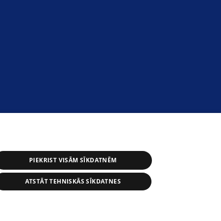
PIEKRIST VISĀM SĪKDATNĒM
ATSTĀT TEHNISKĀS SĪKDATNES