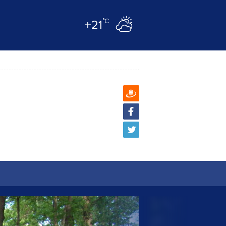
°C
+21