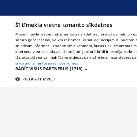
Šī tīmekļa vietne izmanto sīkdatnes
Mūsu tīmekļa vietnē tiek izmantotas sīkdatnes, lai nodrošinātu un u
satura ģenerēšanai, veiktu reklāmas un satura mērījumus, auditorij
sniedzam informāciju par visām sīkdatnēm, kuras tiek izmantotas mū
interneta vietnes sadaļas. Lietotājam jebkurā brīdī ir iespēja piekrist
tās atsaukšana vai mainīšana attiecas uz visām interneta vietnes s
sīkdatņu izmantošanas noteikumos.
RĀDĪT VISUS PARTNERUS
(1718) →
PIELĀGOT IZVĒLI
TEHNISKĀS/OBLIGĀTĀS
STATISTIKAS
M
Tehniskās/
Tehniskās/obligātās sīkdatnes nepieciešamas, lai lietotājs varētu brīvi apm
lietotājam nepieciešamo informāciju.
О нас
Предпр