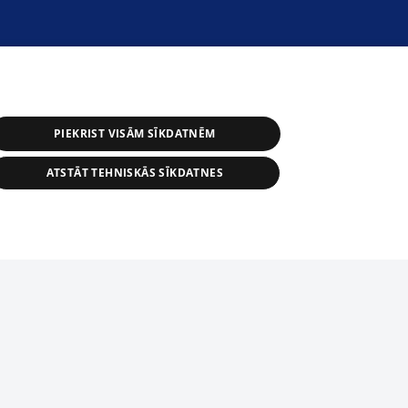
PIEKRIST VISĀM SĪKDATNĒM
ATSTĀT TEHNISKĀS SĪKDATNES
астичное распространение или
информации из баз данных 1188 в
строго запрещено. Также
tīmekļa vietne nevarēs pilnvērtīgi darboties un sniegt
автоматическое скачивание
Перепубликация любого материала,