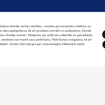
zlabotu tīmekļa vietnes darbību., nosūtītu personalizētu reklāmu un
as datu apkopošanu, kā arī produktu izstrādi un uzlabošanu. Zemāk
su tīmekļa vietnēs. Sīkdatnes var atšķirties atkarībā no apmeklētās
, atteikties vai mainīt savu piekrišanu. Piekrišanas sniegšana, kā arī
adaļām. Vairāk informācijas par izmantotajām sīkdatnēm skatīt
ĒRĶĒŠANA
FUNKCIONĀLĀS
NEKLASIFICĒTĀS
Полное или ч
obligātās
Statistikas
Mērķēšana
Funkcionālās
Neklasificētās
копирование 
любой форме 
eklēt un pārlūkot tīmekļa vietni un izmantot tās piedāvātās iespējas. Bez šīm sīkdatnēm 
запрещается 
иятия
В кинотеатрах
информации. 