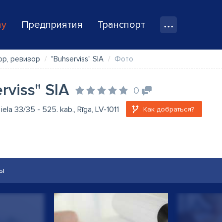
ay
Предприятия
Транспорт
ор, ревизор
"Buhserviss" SIA
Фото
rviss" SIA
0
iela 33/35 - 525. kab., Rīga, LV-1011
Как добраться?
ы