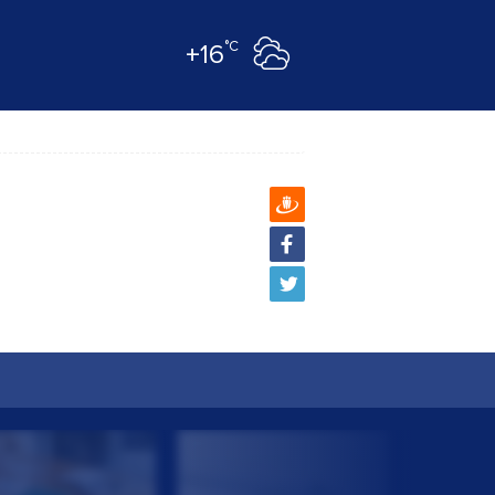
°C
+16