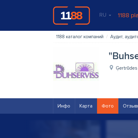
RU
1188 pl
1188 каталог компаний
Аудит, аудит
"Buhse
Ģertrūdes 
Инфо
Карта
Фото
Отзыв