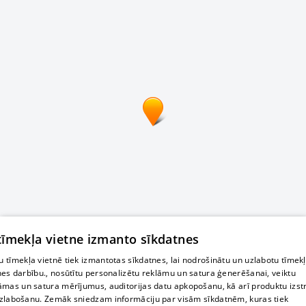
 tīmekļa vietne izmanto sīkdatnes
 tīmekļa vietnē tiek izmantotas sīkdatnes, lai nodrošinātu un uzlabotu tīmek
nes darbību., nosūtītu personalizētu reklāmu un satura ģenerēšanai, veiktu
āmas un satura mērījumus, auditorijas datu apkopošanu, kā arī produktu izst
zlabošanu. Zemāk sniedzam informāciju par visām sīkdatnēm, kuras tiek