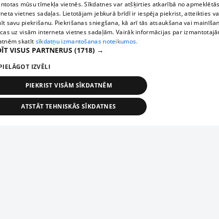
ntotas mūsu tīmekļa vietnēs. Sīkdatnes var atšķirties atkarībā no apmeklētā
rneta vietnes sadaļas. Lietotājam jebkurā brīdī ir iespēja piekrist, atteikties va
īt savu piekrišanu. Piekrišanas sniegšana, kā arī tās atsaukšana vai mainīša
ecas uz visām interneta vietnes sadaļām. Vairāk informācijas par izmantotaj
atnēm skatīt
sīkdatņu izmantošanas noteikumos.
ĪT VISUS PARTNERUS
(1718) →
PIELĀGOT IZVĒLI
PIEKRIST VISĀM SĪKDATNĒM
ATSTĀT TEHNISKĀS SĪKDATNES
TEHNISKĀS/OBLIGĀTĀS
STATISTIKAS
MĒRĶĒŠANA
FUNKCIONĀLĀS
NEKLASIFICĒTĀS
ehniskās/obligātās
Statistikas
Mērķēšana
Funkcionālās
Neklasificēt
niskās/obligātās sīkdatnes nepieciešamas, lai lietotājs varētu brīvi apmeklēt un pārlūk
Добавь свое предприятие
ekļa vietni un izmantot tās piedāvātās iespējas. Bez šīm sīkdatnēm tīmekļa vietne neva