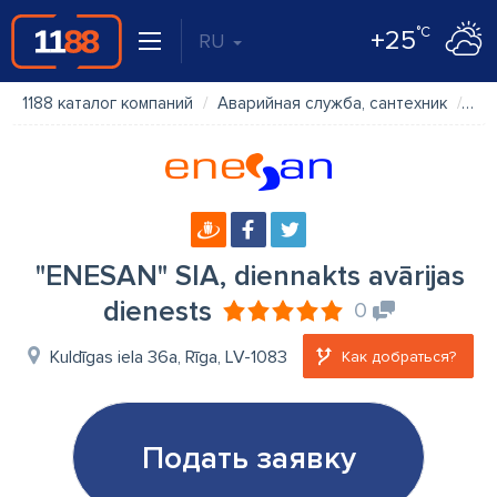
°C
+25
RU
1188 каталог компаний
Аварийная служба, сантехник
"EN
"ENESAN" SIA, diennakts avārijas
dienests
0
Kuldīgas iela 36a, Rīga, LV-1083
Как добраться?
Подать заявку