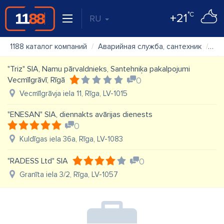
°C
+21
RU
1188 каталог компаний
Аварийная служба, сантехник
San
"Triz" SIA, Namu pārvaldnieks, Santehniķa pakalpojumi
Vecmīlgrāvī, Rīgā
0
Vecmīlgrāvja iela 11, Rīga, LV-1015
"ENESAN" SIA, diennakts avārijas dienests
0
Kuldīgas iela 36a, Rīga, LV-1083
"RADESS Ltd" SIA
0
Granīta iela 3/2, Rīga, LV-1057