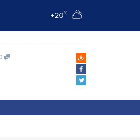
°C
+20
0