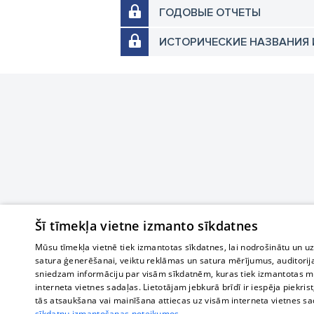
ГОДОВЫЕ ОТЧЕТЫ
ИСТОРИЧЕСКИЕ НАЗВАНИЯ 
Šī tīmekļa vietne izmanto sīkdatnes
Mūsu tīmekļa vietnē tiek izmantotas sīkdatnes, lai nodrošinātu un u
satura ģenerēšanai, veiktu reklāmas un satura mērījumus, auditorij
sniedzam informāciju par visām sīkdatnēm, kuras tiek izmantotas mū
interneta vietnes sadaļas. Lietotājam jebkurā brīdī ir iespēja piekrist
tās atsaukšana vai mainīšana attiecas uz visām interneta vietnes s
sīkdatņu izmantošanas noteikumos.