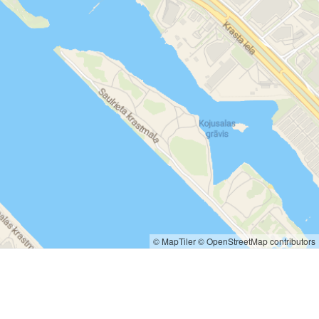
© MapTiler
© OpenStreetMap contributors