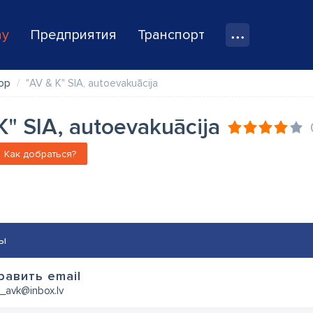
ay
Предприятия
Транспорт
ор
"AV & K" SIA, autoevakuācija
K" SIA, autoevakuācija
Как добраться?
ы
равить email
s_avk@inbox.lv