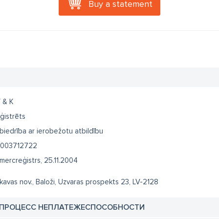
Buy a statement
 & K
ģistrēts
biedrība ar ierobežotu atbildību
003712722
mercreģistrs, 25.11.2004
kavas nov., Baloži, Uzvaras prospekts 23, LV-2128
 ПРОЦЕСС НЕПЛАТЕЖЕСПОСОБНОСТИ