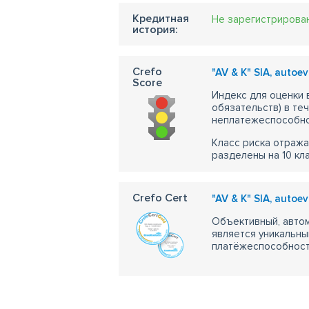
Кредитная
Не зарегистрирова
история:
Crefo
"AV & K" SIA, autoe
Score
Индекс для оценки
обязательств) в те
неплатежеспособно
Класс риска отража
разделены на 10 кл
Crefo Cert
"AV & K" SIA, autoe
Объективный, автом
является уникальны
платёжеспособности