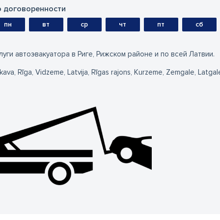
 договоренности
пн
вт
ср
чт
пт
сб
луги автоэвакуатора в Риге, Рижском районе и по всей Латвии.
kava, Rīga, Vidzeme, Latvija, Rīgas rajons, Kurzeme, Zemgale, Latgal