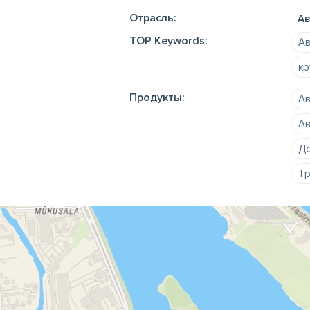
Отрасль:
Ав
TOP Keywords:
Ав
кр
Продукты:
Ав
Ав
До
Тр