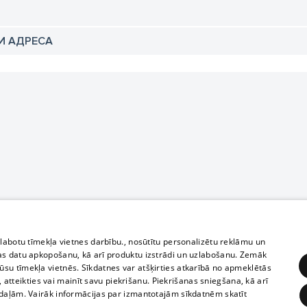
И АДРЕСА
zlabotu tīmekļa vietnes darbību., nosūtītu personalizētu reklāmu un
as datu apkopošanu, kā arī produktu izstrādi un uzlabošanu. Zemāk
su tīmekļa vietnēs. Sīkdatnes var atšķirties atkarībā no apmeklētās
, atteikties vai mainīt savu piekrišanu. Piekrišanas sniegšana, kā arī
adaļām. Vairāk informācijas par izmantotajām sīkdatnēm skatīt