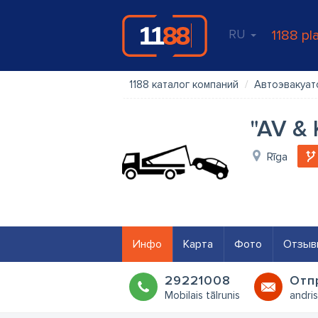
RU
1188 pl
1188 каталог компаний
Автоэвакуат
"AV & 
Rīga
Инфо
Карта
Фото
Отзыв
29221008
Oтп
Mobilais tālrunis
andri