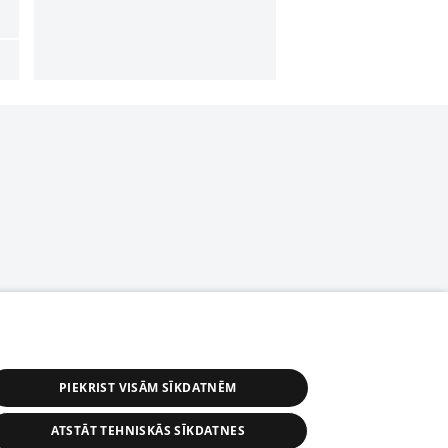
PIEKRIST VISĀM SĪKDATNĒM
ATSTĀT TEHNISKĀS SĪKDATNES