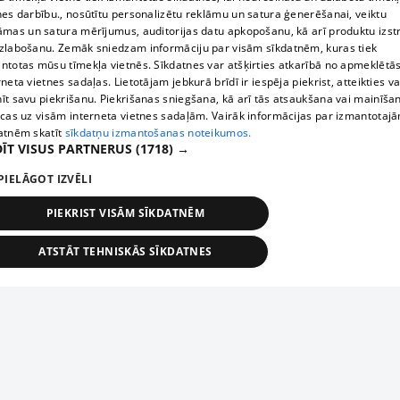
nes darbību., nosūtītu personalizētu reklāmu un satura ģenerēšanai, veiktu
āmas un satura mērījumus, auditorijas datu apkopošanu, kā arī produktu izst
zlabošanu. Zemāk sniedzam informāciju par visām sīkdatnēm, kuras tiek
ntotas mūsu tīmekļa vietnēs. Sīkdatnes var atšķirties atkarībā no apmeklētā
rneta vietnes sadaļas. Lietotājam jebkurā brīdī ir iespēja piekrist, atteikties va
īt savu piekrišanu. Piekrišanas sniegšana, kā arī tās atsaukšana vai mainīša
ecas uz visām interneta vietnes sadaļām. Vairāk informācijas par izmantotaj
atnēm skatīt
sīkdatņu izmantošanas noteikumos.
ĪT VISUS PARTNERUS
(1718) →
PIELĀGOT IZVĒLI
PIEKRIST VISĀM SĪKDATNĒM
ATSTĀT TEHNISKĀS SĪKDATNES
TEHNISKĀS/OBLIGĀTĀS
STATISTIKAS
MĒRĶĒŠANA
FUNKCIONĀLĀS
NEKLASIFICĒTĀS