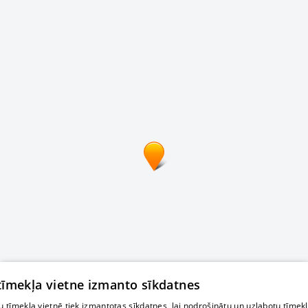
 tīmekļa vietne izmanto sīkdatnes
 tīmekļa vietnē tiek izmantotas sīkdatnes, lai nodrošinātu un uzlabotu tīmek