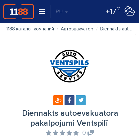
°C
+17
RU
1188 каталог компаний
Автоэвакуатор
Diennakts autoevakuatora pakalpojumi Ventspilī
Diennakts autoevakuatora
pakalpojumi Ventspilī
0