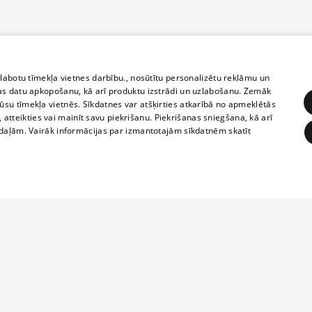
zlabotu tīmekļa vietnes darbību., nosūtītu personalizētu reklāmu un
as datu apkopošanu, kā arī produktu izstrādi un uzlabošanu. Zemāk
su tīmekļa vietnēs. Sīkdatnes var atšķirties atkarībā no apmeklētās
, atteikties vai mainīt savu piekrišanu. Piekrišanas sniegšana, kā arī
adaļām. Vairāk informācijas par izmantotajām sīkdatnēm skatīt
ĒRĶĒŠANA
FUNKCIONĀLĀS
NEKLASIFICĒTĀS
Полное или ч
obligātās
Statistikas
Mērķēšana
Funkcionālās
Neklasificētās
копирование 
любой форме 
eklēt un pārlūkot tīmekļa vietni un izmantot tās piedāvātās iespējas. Bez šīm sīkdatnēm 
запрещается 
иятия
В кинотеатрах
информации. 