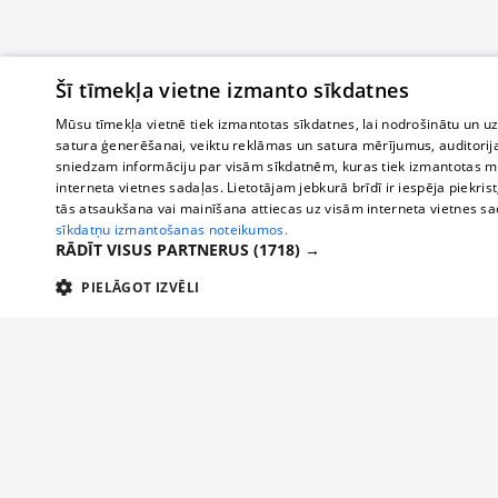
Šī tīmekļa vietne izmanto sīkdatnes
Mūsu tīmekļa vietnē tiek izmantotas sīkdatnes, lai nodrošinātu un u
satura ģenerēšanai, veiktu reklāmas un satura mērījumus, auditorij
sniedzam informāciju par visām sīkdatnēm, kuras tiek izmantotas mū
interneta vietnes sadaļas. Lietotājam jebkurā brīdī ir iespēja piekrist
tās atsaukšana vai mainīšana attiecas uz visām interneta vietnes s
sīkdatņu izmantošanas noteikumos.
RĀDĪT VISUS PARTNERUS
(1718) →
PIELĀGOT IZVĒLI
TEHNISKĀS/OBLIGĀTĀS
STATISTIKAS
M
Tehniskās/
Tehniskās/obligātās sīkdatnes nepieciešamas, lai lietotājs varētu brīvi apm
lietotājam nepieciešamo informāciju.
О нас
Предпр