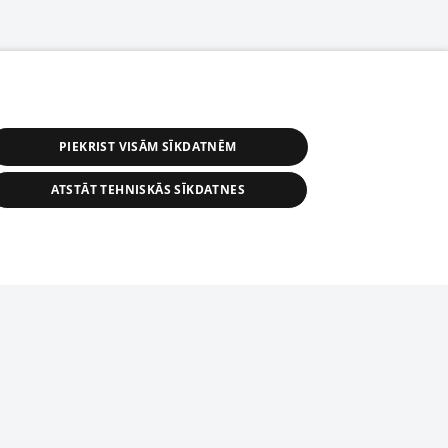
PIEKRIST VISĀM SĪKDATNĒM
ATSTĀT TEHNISKĀS SĪKDATNES
астичное распространение или
информации из баз данных 1188 в
строго запрещено. Также
tīmekļa vietne nevarēs pilnvērtīgi darboties un sniegt
автоматическое скачивание
Перепубликация любого материала,