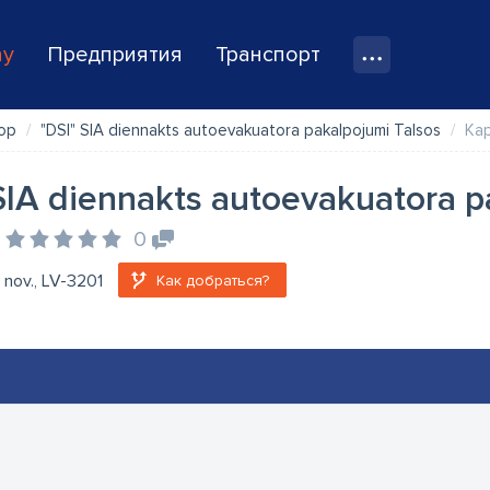
ay
Предприятия
Транспорт
ор
"DSI" SIA diennakts autoevakuatora pakalpojumi Talsos
Ка
SIA diennakts autoevakuatora p
0
u nov., LV-3201
Как добраться?