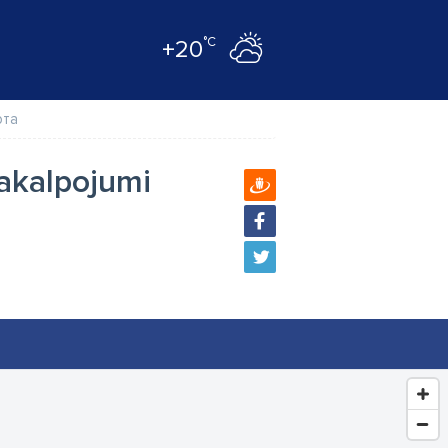
°C
+20
рта
akalpojumi