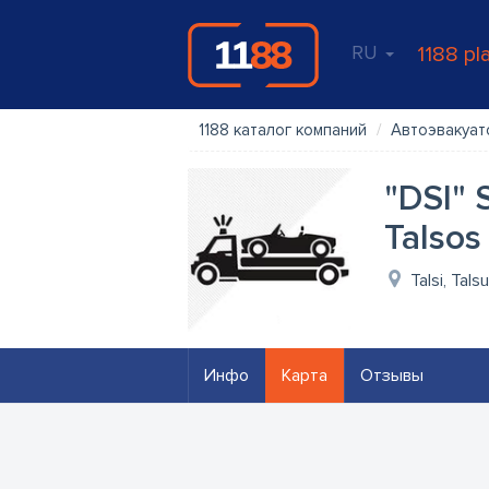
RU
1188 pl
1188 каталог компаний
Автоэвакуат
"DSI" 
Talsos
Talsi, Tals
Инфо
Карта
Отзывы