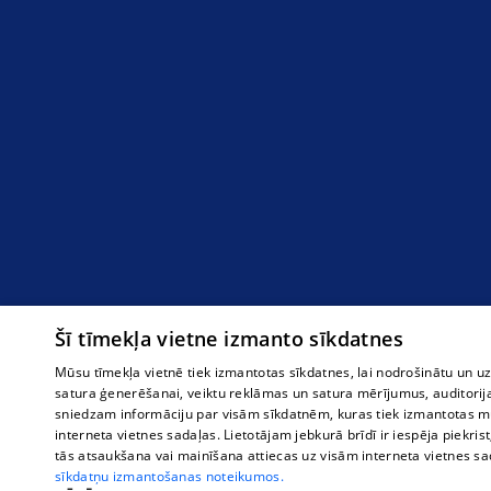
Šī tīmekļa vietne izmanto sīkdatnes
Mūsu tīmekļa vietnē tiek izmantotas sīkdatnes, lai nodrošinātu un u
satura ģenerēšanai, veiktu reklāmas un satura mērījumus, auditorij
sniedzam informāciju par visām sīkdatnēm, kuras tiek izmantotas mū
interneta vietnes sadaļas. Lietotājam jebkurā brīdī ir iespēja piekrist
tās atsaukšana vai mainīšana attiecas uz visām interneta vietnes s
sīkdatņu izmantošanas noteikumos.