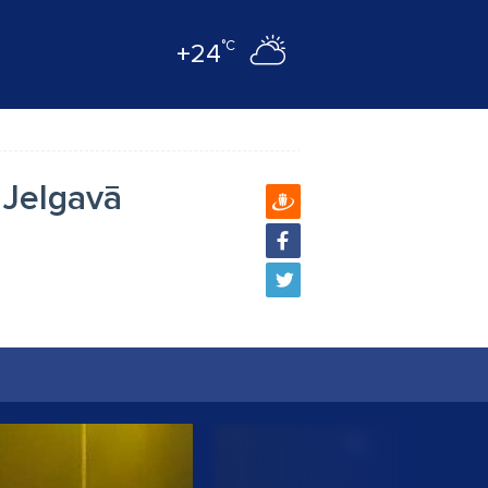
°C
+24
 Jelgavā