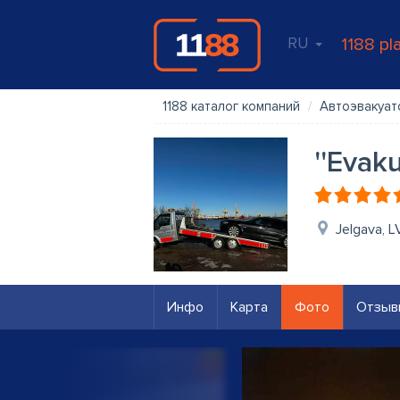
RU
1188 pl
1188 каталог компаний
Автоэвакуат
''Evak
Jelgava, 
Инфо
Карта
Фото
Отзыв