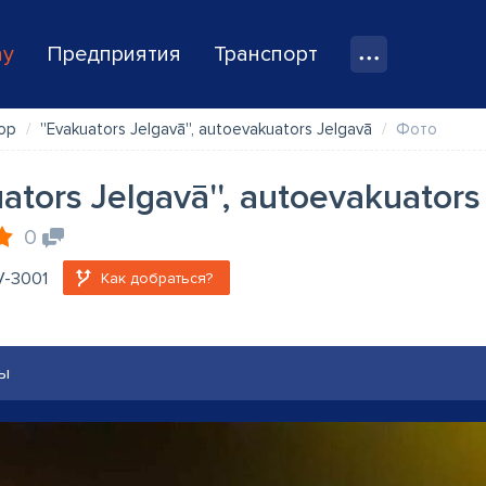
ay
Предприятия
Транспорт
ор
''Evakuators Jelgavā'', autoevakuators Jelgavā
Фото
uators Jelgavā'', autoevakuators
0
LV-3001
Как добраться?
ы