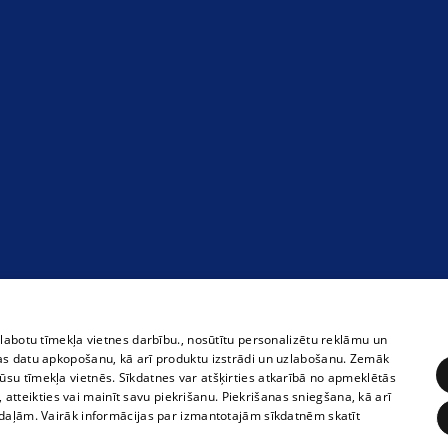
zlabotu tīmekļa vietnes darbību., nosūtītu personalizētu reklāmu un
as datu apkopošanu, kā arī produktu izstrādi un uzlabošanu. Zemāk
su tīmekļa vietnēs. Sīkdatnes var atšķirties atkarībā no apmeklētās
, atteikties vai mainīt savu piekrišanu. Piekrišanas sniegšana, kā arī
adaļām. Vairāk informācijas par izmantotajām sīkdatnēm skatīt