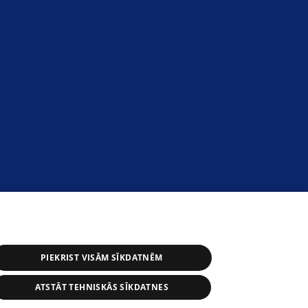
PIEKRIST VISĀM SĪKDATNĒM
ATSTĀT TEHNISKĀS SĪKDATNES