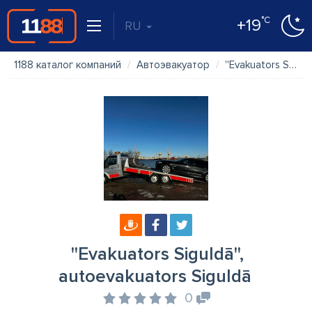
°C
+19
RU
1188 каталог компаний
Автоэвакуатор
''Evakuators Siguldā'', autoevakuators Siguldā
''Evakuators Siguldā'',
autoevakuators Siguldā
0