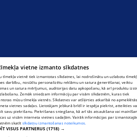
Автоэвакуатор в Бауске
 tīmekļa vietne izmanto sīkdatnes
 tīmekļa vietnē tiek izmantotas sīkdatnes, lai nodrošinātu un uzlabotu tīmek
nes darbību., nosūtītu personalizētu reklāmu un satura ģenerēšanai, veiktu
āmas un satura mērījumus, auditorijas datu apkopošanu, kā arī produktu izst
zlabošanu. Zemāk sniedzam informāciju par visām sīkdatnēm, kuras tiek
ntotas mūsu tīmekļa vietnēs. Sīkdatnes var atšķirties atkarībā no apmeklētā
rneta vietnes sadaļas. Lietotājam jebkurā brīdī ir iespēja piekrist, atteikties va
īt savu piekrišanu. Piekrišanas sniegšana, kā arī tās atsaukšana vai mainīša
ecas uz visām interneta vietnes sadaļām. Vairāk informācijas par izmantotaj
atnēm skatīt
sīkdatņu izmantošanas noteikumos.
ĪT VISUS PARTNERUS
(1718) →