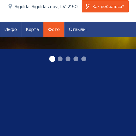
Sigulda, Siguldas nov., LV-2150
Как добраться?
Инфо
Карта
Фото
Отзывы