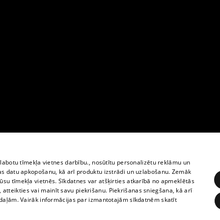
zlabotu tīmekļa vietnes darbību., nosūtītu personalizētu reklāmu un
as datu apkopošanu, kā arī produktu izstrādi un uzlabošanu. Zemāk
su tīmekļa vietnēs. Sīkdatnes var atšķirties atkarībā no apmeklētās
, atteikties vai mainīt savu piekrišanu. Piekrišanas sniegšana, kā arī
adaļām. Vairāk informācijas par izmantotajām sīkdatnēm skatīt