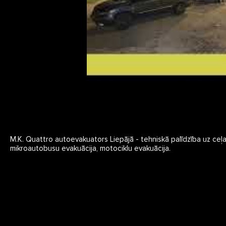
M.K. Quattro autoevakuators Liepājā - tehniskā palīdzība uz ceļa
mikroautobusu evakuācija, motociklu evakuācija.