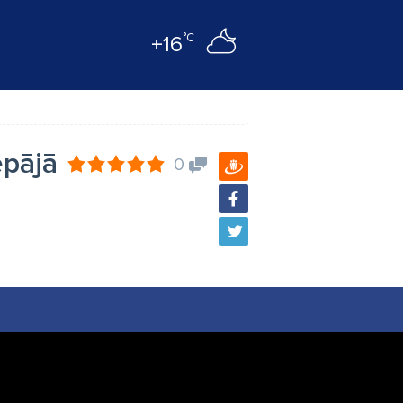
°C
+16
epājā
0