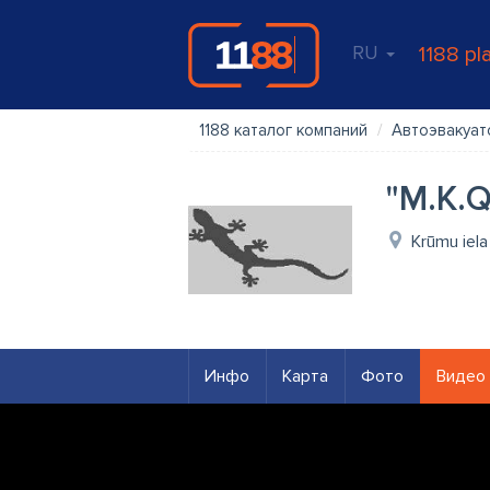
RU
1188 pl
1188 каталог компаний
Автоэвакуат
"M.K.Q
Krūmu iela
Инфо
Карта
Фото
Видео