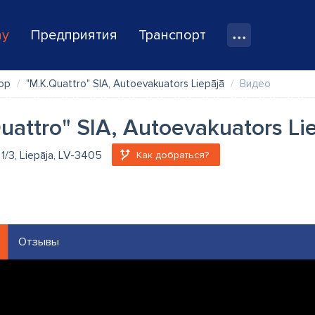
ay
Предприятия
Транспорт
ор
"M.K.Quattro" SIA, Autoevakuators Liepājā
Видео
uattro" SIA, Autoevakuators Li
 1/3, Liepāja, LV-3405
Как добраться?
Отзывы