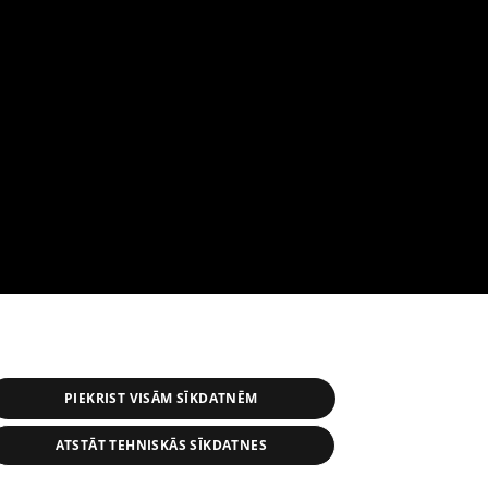
PIEKRIST VISĀM SĪKDATNĒM
ATSTĀT TEHNISKĀS SĪKDATNES