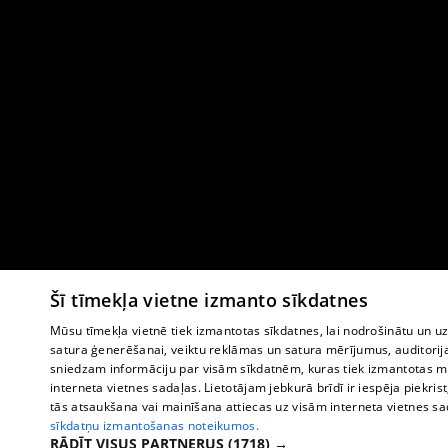
Šī tīmekļa vietne izmanto sīkdatnes
Mūsu tīmekļa vietnē tiek izmantotas sīkdatnes, lai nodrošinātu un u
satura ģenerēšanai, veiktu reklāmas un satura mērījumus, auditorij
sniedzam informāciju par visām sīkdatnēm, kuras tiek izmantotas mū
interneta vietnes sadaļas. Lietotājam jebkurā brīdī ir iespēja piekrist
tās atsaukšana vai mainīšana attiecas uz visām interneta vietnes s
sīkdatņu izmantošanas noteikumos.
RĀDĪT VISUS PARTNERUS
(1718) →