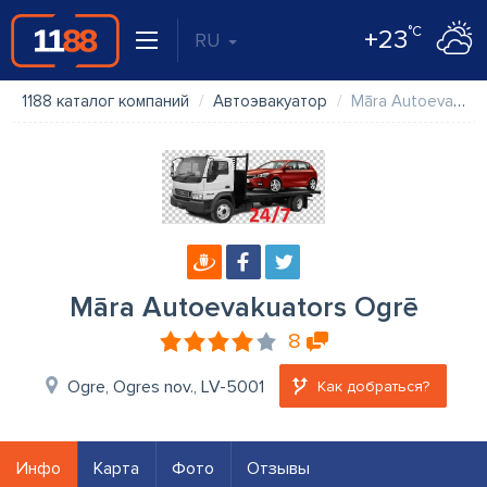
°C
+23
RU
1188 каталог компаний
Автоэвакуатор
Māra Autoevakuators Ogrē
Māra Autoevakuators Ogrē
8
Ogre, Ogres nov., LV-5001
Как добраться?
Инфо
Карта
Фото
Отзывы