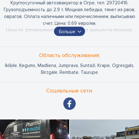
Круглосуточный автоэвакуатор в Огре, тел. 29720416.
Грузоподъемность до 2.9 т. Мощная лебедка, тянет из рвов,
оврагов. Оплата наличными или перечислением, выписываю
счет. Цена: 0.69 евро/км.
Цена по договоренности - зависит от дальности проезда,
Больше
времени суток и сложности эвакуации.
00-24 ч/ежедневно. Эвакуация авто из любой точки Латвии.
Запуск с помощью запуска Boster.
Область обслуживания:
Автоэвакуатор в Огре. Автоэвакуатор в Айзкраукле.
Ikšķile, Ķegums, Madliena, Jumprava, Suntaži, Krape, Ogresgals,
Автоэвакуатор в Лиелварде.
Birzgale, Rembate, Taurupe
Социальные сети: