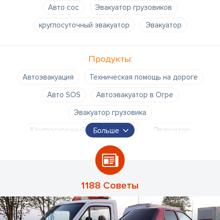
Авто сос
Эвакуатор грузовиков
круглосуточный эвакуатор
Эвакуатор
Продукты:
Автоэвакуация
Техническая помощь на дороге
Авто SOS
Автоэвакуатор в Огре
Эвакуатор грузовика
Круглосуточный автоэвакуатор
Эвакуатор
Больше
Эвакуатор SOS
автоэвакуатор в Огре
SOS автоэвакуатор
круглосуточный SOS-эвакуатор
эвакуатор авто
эвакуатор авто в Огре
1188 Советы
хороший автоэвакуатор в Огре
дешевый автоэвакуатор в Огре
автоэвакуация