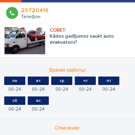
29720416
Телефон
Kādos gadījumos saukt auto
evakuatoru?
Время работы:
пн
вт
ср
чт
пт
00
24
00
24
00
24
00
24
00
24
сб
вс
00
24
00
24
Oписание: