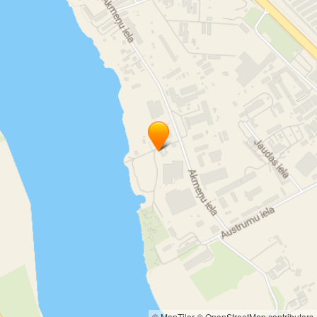
эвакуация поврежденных авто
транспортировка автомобилей аварийных
после аварии транспортировка автомобилей
передвижение автомобилей
буксировка автомобилей после аварии
круглосуточная помощь SOS
круглосуточная автоэвакуация
круглосуточная эвакуация авто
круглосуточный автоэвакуатор
круглосуточная техпомощь на дороге
услуги эвакуатора
эвакуация
извлечение завязших машин
© MapTiler
© OpenStreetMap contributors