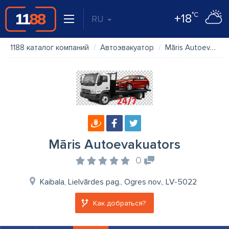
°C
+18
RU
1188 каталог компаний
Автоэвакуатор
Māris Autoevakuators
Māris Autoevakuators
0
Kaibala, Lielvārdes pag., Ogres nov., LV-5022
Как добраться?