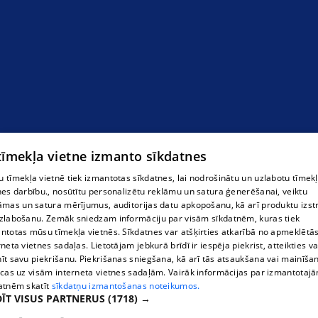
 tīmekļa vietne izmanto sīkdatnes
 tīmekļa vietnē tiek izmantotas sīkdatnes, lai nodrošinātu un uzlabotu tīmek
nes darbību., nosūtītu personalizētu reklāmu un satura ģenerēšanai, veiktu
āmas un satura mērījumus, auditorijas datu apkopošanu, kā arī produktu izst
zlabošanu. Zemāk sniedzam informāciju par visām sīkdatnēm, kuras tiek
ntotas mūsu tīmekļa vietnēs. Sīkdatnes var atšķirties atkarībā no apmeklētā
rneta vietnes sadaļas. Lietotājam jebkurā brīdī ir iespēja piekrist, atteikties va
īt savu piekrišanu. Piekrišanas sniegšana, kā arī tās atsaukšana vai mainīša
ecas uz visām interneta vietnes sadaļām. Vairāk informācijas par izmantotaj
atnēm skatīt
sīkdatņu izmantošanas noteikumos.
ĪT VISUS PARTNERUS
(1718) →