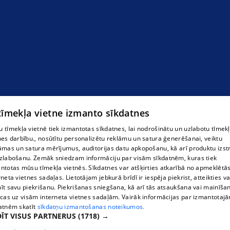
 tīmekļa vietne izmanto sīkdatnes
 tīmekļa vietnē tiek izmantotas sīkdatnes, lai nodrošinātu un uzlabotu tīmek
nes darbību., nosūtītu personalizētu reklāmu un satura ģenerēšanai, veiktu
āmas un satura mērījumus, auditorijas datu apkopošanu, kā arī produktu izst
zlabošanu. Zemāk sniedzam informāciju par visām sīkdatnēm, kuras tiek
ntotas mūsu tīmekļa vietnēs. Sīkdatnes var atšķirties atkarībā no apmeklētā
rneta vietnes sadaļas. Lietotājam jebkurā brīdī ir iespēja piekrist, atteikties va
īt savu piekrišanu. Piekrišanas sniegšana, kā arī tās atsaukšana vai mainīša
ecas uz visām interneta vietnes sadaļām. Vairāk informācijas par izmantotaj
atnēm skatīt
sīkdatņu izmantošanas noteikumos.
ĪT VISUS PARTNERUS
(1718) →