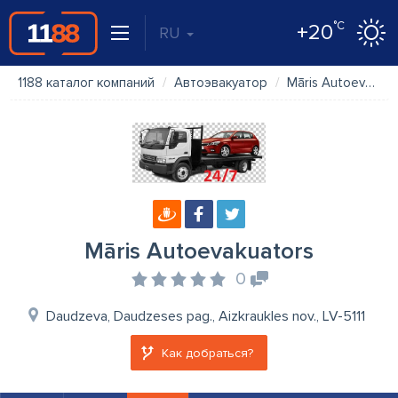
°C
+20
RU
1188 каталог компаний
Автоэвакуатор
Māris Autoevakuators
Māris Autoevakuators
0
Daudzeva, Daudzeses pag., Aizkraukles nov., LV-5111
Как добраться?