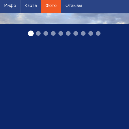
Инфо
Карта
Фото
Отзывы
Автоэвакуатор Даудзева