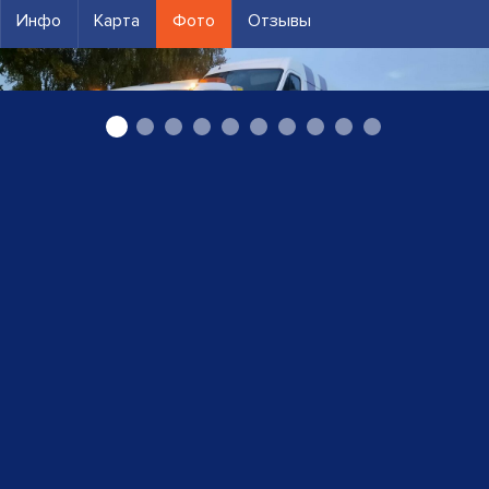
Инфо
Карта
Фото
Отзывы
Автоэвакуатор Даудзесе