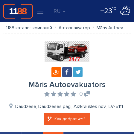
°C
+23
RU
1188 каталог компаний
Автоэвакуатор
Māris Autoevakuators
Māris Autoevakuators
0
Daudzese, Daudzeses pag., Aizkraukles nov., LV-5111
Как добраться?