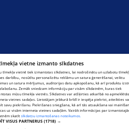
 tīmekļa vietne izmanto sīkdatnes
 tīmekļa vietnē tiek izmantotas sīkdatnes, lai nodrošinātu un uzlabotu tīmek
nes darbību., nosūtītu personalizētu reklāmu un satura ģenerēšanai, veiktu
āmas un satura mērījumus, auditorijas datu apkopošanu, kā arī produktu izst
zlabošanu. Zemāk sniedzam informāciju par visām sīkdatnēm, kuras tiek
ntotas mūsu tīmekļa vietnēs. Sīkdatnes var atšķirties atkarībā no apmeklētā
rneta vietnes sadaļas. Lietotājam jebkurā brīdī ir iespēja piekrist, atteikties va
īt savu piekrišanu. Piekrišanas sniegšana, kā arī tās atsaukšana vai mainīša
ecas uz visām interneta vietnes sadaļām. Vairāk informācijas par izmantotaj
atnēm skatīt
sīkdatņu izmantošanas noteikumos.
ĪT VISUS PARTNERUS
(1718) →