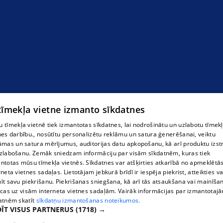
 tīmekļa vietne izmanto sīkdatnes
 tīmekļa vietnē tiek izmantotas sīkdatnes, lai nodrošinātu un uzlabotu tīmek
nes darbību., nosūtītu personalizētu reklāmu un satura ģenerēšanai, veiktu
āmas un satura mērījumus, auditorijas datu apkopošanu, kā arī produktu izst
zlabošanu. Zemāk sniedzam informāciju par visām sīkdatnēm, kuras tiek
ntotas mūsu tīmekļa vietnēs. Sīkdatnes var atšķirties atkarībā no apmeklētā
rneta vietnes sadaļas. Lietotājam jebkurā brīdī ir iespēja piekrist, atteikties va
īt savu piekrišanu. Piekrišanas sniegšana, kā arī tās atsaukšana vai mainīša
ecas uz visām interneta vietnes sadaļām. Vairāk informācijas par izmantotaj
atnēm skatīt
sīkdatņu izmantošanas noteikumos.
ĪT VISUS PARTNERUS
(1718) →