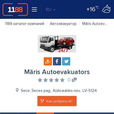
°C
+16
RU
1188 каталог компаний
Автоэвакуатор
Māris Autoevakuators
Māris Autoevakuators
0
Sece, Seces pag., Aizkraukles nov., LV-5124
Как добраться?