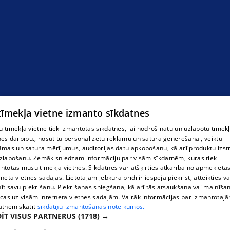
 tīmekļa vietne izmanto sīkdatnes
Autoevakuators Ogrē
 tīmekļa vietnē tiek izmantotas sīkdatnes, lai nodrošinātu un uzlabotu tīmek
nes darbību., nosūtītu personalizētu reklāmu un satura ģenerēšanai, veiktu
āmas un satura mērījumus, auditorijas datu apkopošanu, kā arī produktu izst
zlabošanu. Zemāk sniedzam informāciju par visām sīkdatnēm, kuras tiek
ntotas mūsu tīmekļa vietnēs. Sīkdatnes var atšķirties atkarībā no apmeklētā
rneta vietnes sadaļas. Lietotājam jebkurā brīdī ir iespēja piekrist, atteikties va
īt savu piekrišanu. Piekrišanas sniegšana, kā arī tās atsaukšana vai mainīša
ecas uz visām interneta vietnes sadaļām. Vairāk informācijas par izmantotaj
atnēm skatīt
sīkdatņu izmantošanas noteikumos.
ĪT VISUS PARTNERUS
(1718) →