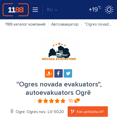
°C
+19
RU
1188 каталог компаний
Автоэвакуатор
''Ogres novada evakuators'', autoevakuators Ogrē
''Ogres novada evakuators'',
autoevakuators Ogrē
16
Ogre, Ogres nov., LV-5020
Как добраться?