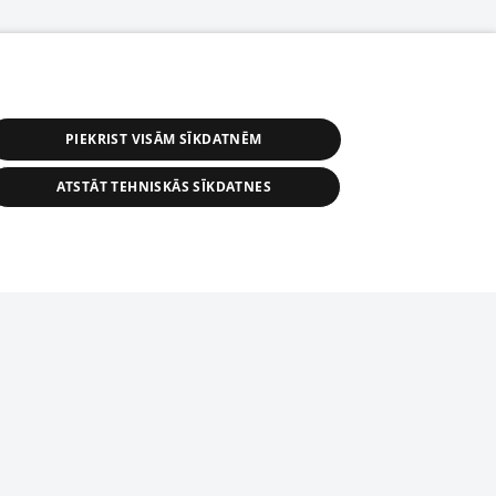
PIEKRIST VISĀM SĪKDATNĒM
ATSTĀT TEHNISKĀS SĪKDATNES
астичное распространение или
информации из баз данных 1188 в
строго запрещено. Также
tīmekļa vietne nevarēs pilnvērtīgi darboties un sniegt
автоматическое скачивание
Перепубликация любого материала,
ого на сайте 1188 , возможна