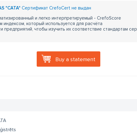
 AS "CATA"
Сертификат CrefoCert не выдан
атизированный и легко интерпретируемый - CrefoScore
м индексом, который используется для расчёта
 предприятий, чтобы изучить их соответствие стандартам сер
Buy a statement
ATA
ģistrēts