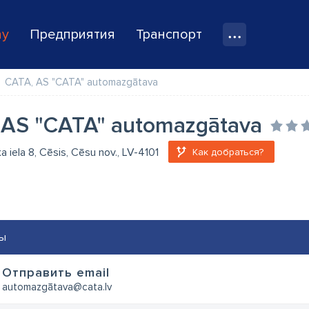
ay
Предприятия
Транспорт
CATA, AS "CATA" automazgātava
 AS "CATA" automazgātava
a iela 8, Cēsis, Cēsu nov., LV-4101
Как добраться?
ы
Oтправить email
automazgātava@cata.lv