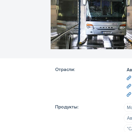
Отрасли:
Ав
Продукты:
Мо
Ав
"C