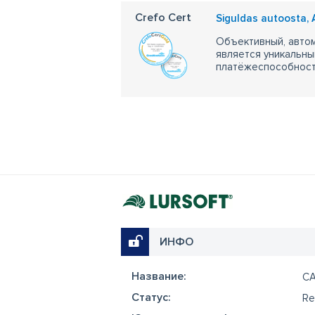
Crefo Cert
Siguldas autoosta,
Объективный, автом
является уникальны
платёжеспособности
ИНФО
Название:
C
Cтатус:
Re