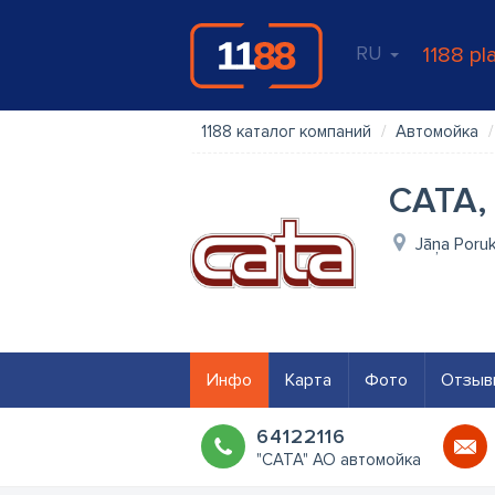
RU
1188 pl
1188 каталог компаний
Автомойка
CATA,
Jāņa Poruk
Инфо
Карта
Фото
Отзыв
64122116
"CATA" АО автомойка