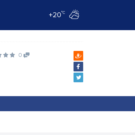
°C
+20
0