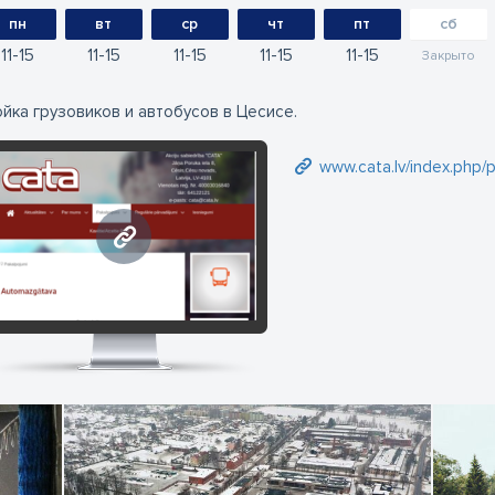
пн
вт
ср
чт
пт
сб
11
15
11
15
11
15
11
15
11
15
Закрыто
йка грузовиков и автобусов в Цесисе.
www.cata.lv/index.php/
www.cata.lv