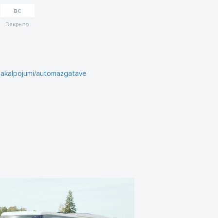
вс
Закрыто
pakalpojumi/automazgatave