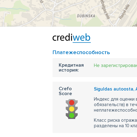
Платежеспособность
Кредитная
Не зарегистрирова
история:
Crefo
Siguldas autoosta,
Score
Индекс для оценки
обязательств) в те
неплатежеспособно
Класс риска отража
разделены на 10 кл