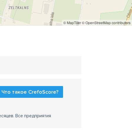
© MapTiler
© OpenStreetMap contributors
Что такое CrefoScore?
есяцев. Все предприятия