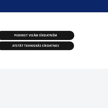
PIEKRIST VISĀM SĪKDATNĒM
ATSTĀT TEHNISKĀS SĪKDATNES
астичное распространение или
информации из баз данных 1188 в
строго запрещено. Также
tīmekļa vietne nevarēs pilnvērtīgi darboties un sniegt
автоматическое скачивание
Перепубликация любого материала,