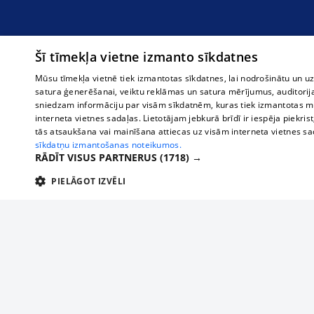
Šī tīmekļa vietne izmanto sīkdatnes
Mūsu tīmekļa vietnē tiek izmantotas sīkdatnes, lai nodrošinātu un u
satura ģenerēšanai, veiktu reklāmas un satura mērījumus, auditorij
sniedzam informāciju par visām sīkdatnēm, kuras tiek izmantotas mū
interneta vietnes sadaļas. Lietotājam jebkurā brīdī ir iespēja piekrist
tās atsaukšana vai mainīšana attiecas uz visām interneta vietnes s
sīkdatņu izmantošanas noteikumos.
RĀDĪT VISUS PARTNERUS
(1718) →
PIELĀGOT IZVĒLI
TEHNISKĀS/OBLIGĀTĀS
STATISTIKAS
M
Tehniskās/
Tehniskās/obligātās sīkdatnes nepieciešamas, lai lietotājs varētu brīvi apm
lietotājam nepieciešamo informāciju.
О нас
Предпр