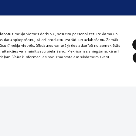
zlabotu tīmekļa vietnes darbību., nosūtītu personalizētu reklāmu un
as datu apkopošanu, kā arī produktu izstrādi un uzlabošanu. Zemāk
su tīmekļa vietnēs. Sīkdatnes var atšķirties atkarībā no apmeklētās
, atteikties vai mainīt savu piekrišanu. Piekrišanas sniegšana, kā arī
adaļām. Vairāk informācijas par izmantotajām sīkdatnēm skatīt
ĒRĶĒŠANA
FUNKCIONĀLĀS
NEKLASIFICĒTĀS
Полное или ч
obligātās
Statistikas
Mērķēšana
Funkcionālās
Neklasificētās
копирование 
любой форме 
eklēt un pārlūkot tīmekļa vietni un izmantot tās piedāvātās iespējas. Bez šīm sīkdatnēm 
запрещается 
иятия
В кинотеатрах
информации. 