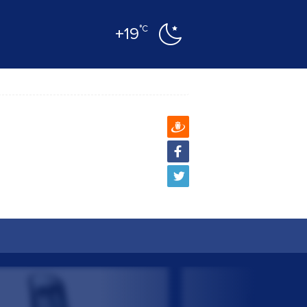
°C
+19