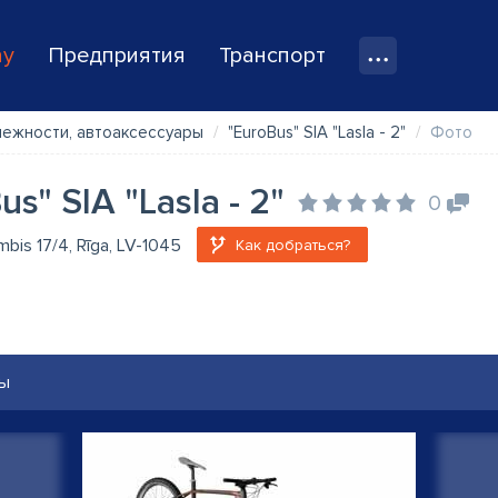
ay
Предприятия
Транспорт
ежности, автоаксессуары
"EuroBus" SIA "Lasla - 2"
Фото
us" SIA "Lasla - 2"
0
bis 17/4, Rīga, LV-1045
Как добраться?
ы