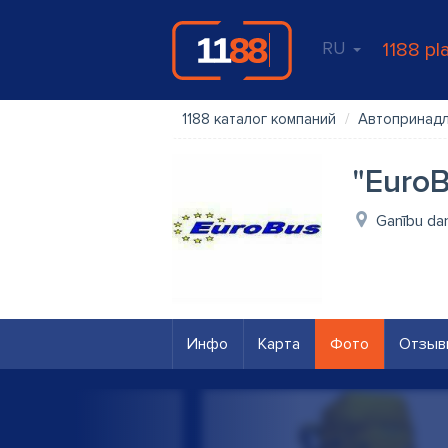
RU
1188 pl
1188 каталог компаний
Автопринадл
"EuroB
Ganību dam
Инфо
Карта
Фото
Отзыв