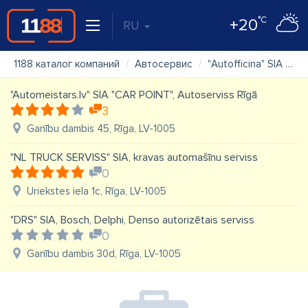
°C
+20
RU
1188 каталог компаний
Автосервис
"Autofficina" SIA
К
"Automeistars.lv" SIA "CAR POINT", Autoserviss Rīgā
3
Ganību dambis 45, Rīga, LV-1005
"NL TRUCK SERVISS" SIA, kravas automašīnu serviss
0
Uriekstes iela 1c, Rīga, LV-1005
"DRS" SIA, Bosch, Delphi, Denso autorizētais serviss
0
Ganību dambis 30d, Rīga, LV-1005