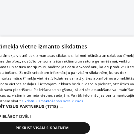
 tīmekļa vietne izmanto sīkdatnes
 tīmekļa vietnē tiek izmantotas sīkdatnes, lai nodrošinātu un uzlabotu tīmek
nes darbību., nosūtītu personalizētu reklāmu un satura ģenerēšanai, veiktu
āmas un satura mērījumus, auditorijas datu apkopošanu, kā arī produktu izst
zlabošanu. Zemāk sniedzam informāciju par visām sīkdatnēm, kuras tiek
ntotas mūsu tīmekļa vietnēs. Sīkdatnes var atšķirties atkarībā no apmeklētā
rneta vietnes sadaļas. Lietotājam jebkurā brīdī ir iespēja piekrist, atteikties va
īt savu piekrišanu. Piekrišanas sniegšana, kā arī tās atsaukšana vai mainīša
ecas uz visām interneta vietnes sadaļām. Vairāk informācijas par izmantotaj
atnēm skatīt
sīkdatņu izmantošanas noteikumos.
ĪT VISUS PARTNERUS
(1718) →
PIELĀGOT IZVĒLI
PIEKRIST VISĀM SĪKDATNĒM