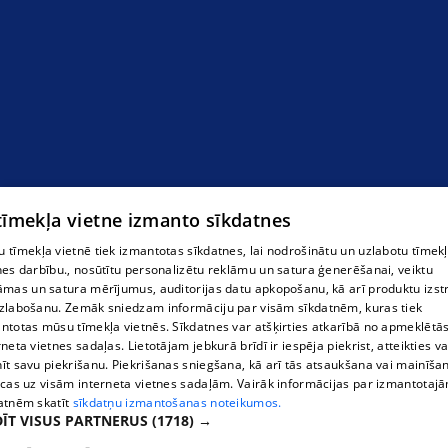
 tīmekļa vietne izmanto sīkdatnes
 tīmekļa vietnē tiek izmantotas sīkdatnes, lai nodrošinātu un uzlabotu tīmek
nes darbību., nosūtītu personalizētu reklāmu un satura ģenerēšanai, veiktu
āmas un satura mērījumus, auditorijas datu apkopošanu, kā arī produktu izst
zlabošanu. Zemāk sniedzam informāciju par visām sīkdatnēm, kuras tiek
ntotas mūsu tīmekļa vietnēs. Sīkdatnes var atšķirties atkarībā no apmeklētā
rneta vietnes sadaļas. Lietotājam jebkurā brīdī ir iespēja piekrist, atteikties va
īt savu piekrišanu. Piekrišanas sniegšana, kā arī tās atsaukšana vai mainīša
ecas uz visām interneta vietnes sadaļām. Vairāk informācijas par izmantotaj
atnēm skatīt
sīkdatņu izmantošanas noteikumos.
ĪT VISUS PARTNERUS
(1718) →