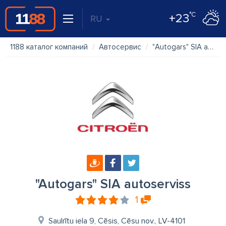
°C
+23
RU
1188 каталог компаний
Автосервис
"Autogars" SIA autoserviss
"Autogars" SIA autoserviss
1
Saulrītu iela 9, Cēsis, Cēsu nov., LV-4101