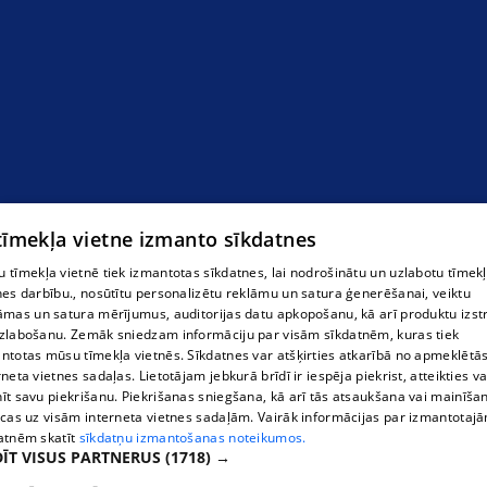
Автосервисс в Огре
 tīmekļa vietne izmanto sīkdatnes
 tīmekļa vietnē tiek izmantotas sīkdatnes, lai nodrošinātu un uzlabotu tīmek
nes darbību., nosūtītu personalizētu reklāmu un satura ģenerēšanai, veiktu
āmas un satura mērījumus, auditorijas datu apkopošanu, kā arī produktu izst
zlabošanu. Zemāk sniedzam informāciju par visām sīkdatnēm, kuras tiek
ntotas mūsu tīmekļa vietnēs. Sīkdatnes var atšķirties atkarībā no apmeklētā
rneta vietnes sadaļas. Lietotājam jebkurā brīdī ir iespēja piekrist, atteikties va
īt savu piekrišanu. Piekrišanas sniegšana, kā arī tās atsaukšana vai mainīša
ecas uz visām interneta vietnes sadaļām. Vairāk informācijas par izmantotaj
atnēm skatīt
sīkdatņu izmantošanas noteikumos.
ĪT VISUS PARTNERUS
(1718) →