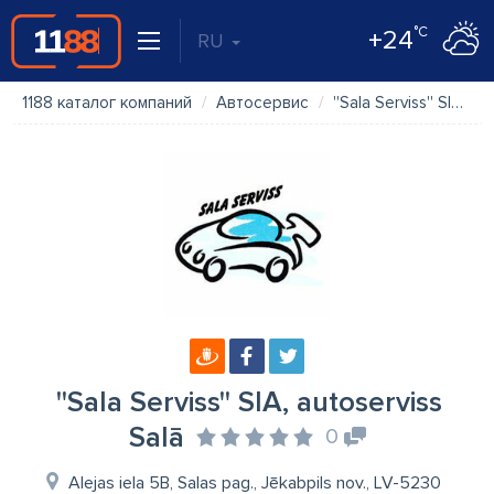
°C
+24
RU
1188 каталог компаний
Автосервис
''Sala Serviss'' SIA, autoserviss Salā
''Sala Serviss'' SIA, autoserviss
Salā
0
Alejas iela 5B, Salas pag., Jēkabpils nov., LV-5230