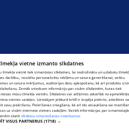
Автосервис в Сала, Саласская волость
 tīmekļa vietne izmanto sīkdatnes
 tīmekļa vietnē tiek izmantotas sīkdatnes, lai nodrošinātu un uzlabotu tīmek
nes darbību., nosūtītu personalizētu reklāmu un satura ģenerēšanai, veiktu
āmas un satura mērījumus, auditorijas datu apkopošanu, kā arī produktu izst
zlabošanu. Zemāk sniedzam informāciju par visām sīkdatnēm, kuras tiek
ntotas mūsu tīmekļa vietnēs. Sīkdatnes var atšķirties atkarībā no apmeklētā
rneta vietnes sadaļas. Lietotājam jebkurā brīdī ir iespēja piekrist, atteikties va
īt savu piekrišanu. Piekrišanas sniegšana, kā arī tās atsaukšana vai mainīša
ecas uz visām interneta vietnes sadaļām. Vairāk informācijas par izmantotaj
atnēm skatīt
sīkdatņu izmantošanas noteikumos.
ĪT VISUS PARTNERUS
(1718) →