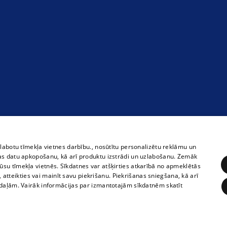
zlabotu tīmekļa vietnes darbību., nosūtītu personalizētu reklāmu un
as datu apkopošanu, kā arī produktu izstrādi un uzlabošanu. Zemāk
su tīmekļa vietnēs. Sīkdatnes var atšķirties atkarībā no apmeklētās
, atteikties vai mainīt savu piekrišanu. Piekrišanas sniegšana, kā arī
adaļām. Vairāk informācijas par izmantotajām sīkdatnēm skatīt