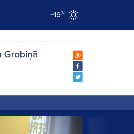
°C
+19
a Grobiņā