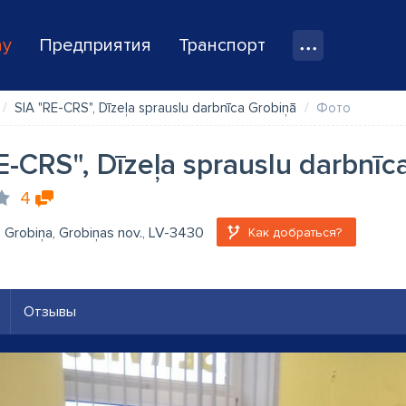
ay
Предприятия
Транспорт
SIA "RE-CRS", Dīzeļa sprauslu darbnīca Grobiņā
Фото
E-CRS", Dīzeļa sprauslu darbnīc
4
1, Grobiņa, Grobiņas nov., LV-3430
Как добраться?
Отзывы