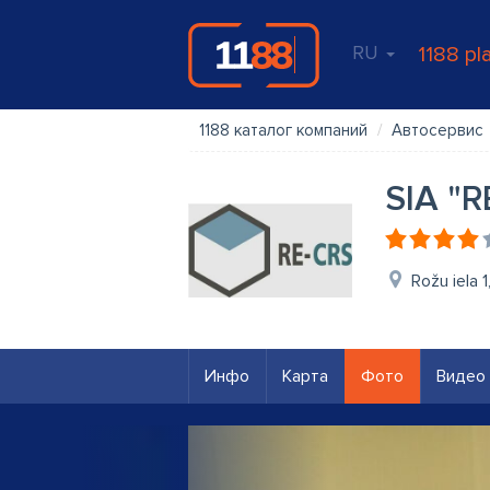
RU
1188 pl
1188 каталог компаний
Автосервис
SIA "R
Rožu iela 
Инфо
Карта
Фото
Видео