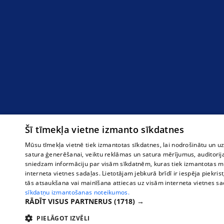
Šī tīmekļa vietne izmanto sīkdatnes
Mūsu tīmekļa vietnē tiek izmantotas sīkdatnes, lai nodrošinātu un u
satura ģenerēšanai, veiktu reklāmas un satura mērījumus, auditorij
sniedzam informāciju par visām sīkdatnēm, kuras tiek izmantotas mū
interneta vietnes sadaļas. Lietotājam jebkurā brīdī ir iespēja piekrist
tās atsaukšana vai mainīšana attiecas uz visām interneta vietnes s
sīkdatņu izmantošanas noteikumos.
RĀDĪT VISUS PARTNERUS
(1718) →
PIELĀGOT IZVĒLI