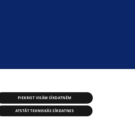
PIEKRIST VISĀM SĪKDATNĒM
ATSTĀT TEHNISKĀS SĪKDATNES